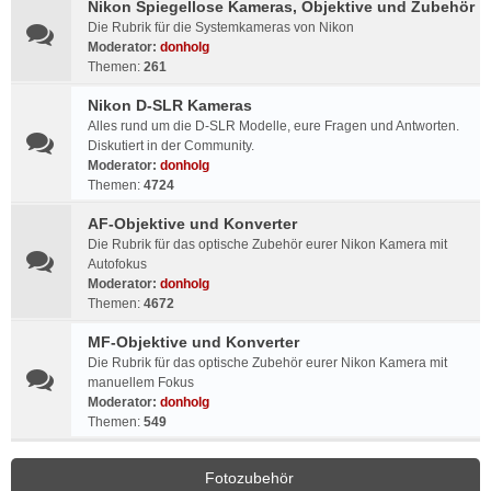
Nikon Spiegellose Kameras, Objektive und Zubehör
Die Rubrik für die Systemkameras von Nikon
Moderator:
donholg
Themen:
261
Nikon D-SLR Kameras
Alles rund um die D-SLR Modelle, eure Fragen und Antworten.
Diskutiert in der Community.
Moderator:
donholg
Themen:
4724
AF-Objektive und Konverter
Die Rubrik für das optische Zubehör eurer Nikon Kamera mit
Autofokus
Moderator:
donholg
Themen:
4672
MF-Objektive und Konverter
Die Rubrik für das optische Zubehör eurer Nikon Kamera mit
manuellem Fokus
Moderator:
donholg
Themen:
549
Fotozubehör