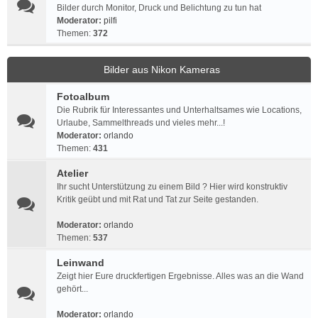
Bilder durch Monitor, Druck und Belichtung zu tun hat
Moderator:
pilfi
Themen:
372
Bilder aus Nikon Kameras
Fotoalbum
Die Rubrik für Interessantes und Unterhaltsames wie Locations,
Urlaube, Sammelthreads und vieles mehr...!
Moderator:
orlando
Themen:
431
Atelier
Ihr sucht Unterstützung zu einem Bild ? Hier wird konstruktiv
Kritik geübt und mit Rat und Tat zur Seite gestanden.
Moderator:
orlando
Themen:
537
Leinwand
Zeigt hier Eure druckfertigen Ergebnisse. Alles was an die Wand
gehört...
Moderator:
orlando