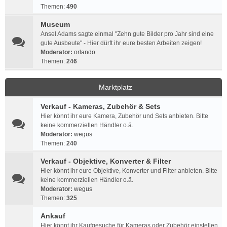
Themen:
490
Museum
Ansel Adams sagte einmal "Zehn gute Bilder pro Jahr sind eine
gute Ausbeute" - Hier dürft ihr eure besten Arbeiten zeigen!
Moderator:
orlando
Themen:
246
Marktplatz
Verkauf - Kameras, Zubehör & Sets
Hier könnt ihr eure Kamera, Zubehör und Sets anbieten. Bitte
keine kommerziellen Händler o.ä.
Moderator:
wegus
Themen:
240
Verkauf - Objektive, Konverter & Filter
Hier könnt ihr eure Objektive, Konverter und Filter anbieten. Bitte
keine kommerziellen Händler o.ä.
Moderator:
wegus
Themen:
325
Ankauf
Hier könnt ihr Kaufgesuche für Kameras oder Zubehör einstellen.