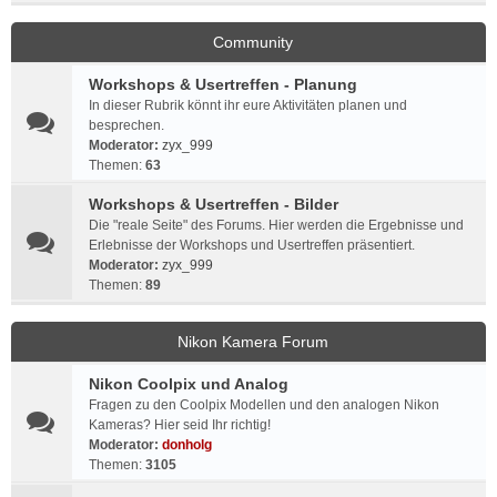
Community
Workshops & Usertreffen - Planung
In dieser Rubrik könnt ihr eure Aktivitäten planen und
besprechen.
Moderator:
zyx_999
Themen:
63
Workshops & Usertreffen - Bilder
Die "reale Seite" des Forums. Hier werden die Ergebnisse und
Erlebnisse der Workshops und Usertreffen präsentiert.
Moderator:
zyx_999
Themen:
89
Nikon Kamera Forum
Nikon Coolpix und Analog
Fragen zu den Coolpix Modellen und den analogen Nikon
Kameras? Hier seid Ihr richtig!
Moderator:
donholg
Themen:
3105