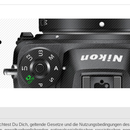
chtest Du Dich, geltende Gesetze und die Nutzungsbedingungen des 
, gewaltverherrlichenden, nationalsozialistischen, rassistischen, p