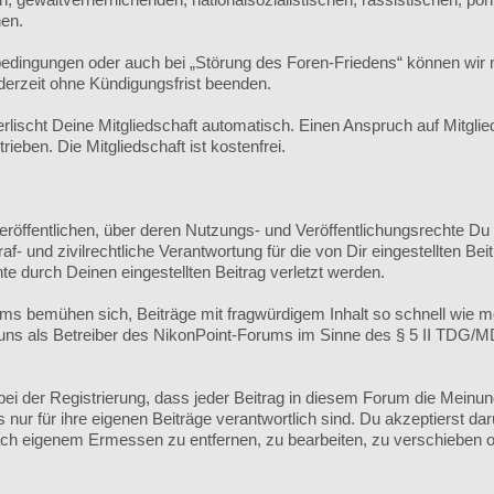
hen.
edingungen oder auch bei „Störung des Foren-Friedens“ können wi
derzeit ohne Kündigungsfrist beenden.
ischt Deine Mitgliedschaft automatisch. Einen Anspruch auf Mitgli
eben. Die Mitgliedschaft ist kostenfrei.
veröffentlichen, über deren Nutzungs- und Veröffentlichungsrechte Du
 und zivilrechtliche Verantwortung für die von Dir eingestellten Beit
te durch Deinen eingestellten Beitrag verletzt werden.
s bemühen sich, Beiträge mit fragwürdigem Inhalt so schnell wie m
r uns als Betreiber des NikonPoint-Forums im Sinne des § 5 II TDG/
ei der Registrierung, dass jeder Beitrag in diesem Forum die Meinu
ur für ihre eigenen Beiträge verantwortlich sind. Du akzeptierst dar
h eigenem Ermessen zu entfernen, zu bearbeiten, zu verschieben o