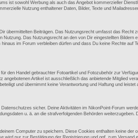
s ist sowohl Werbung als auch das Angebot kommerzieller Dienstlei
mmerzielle Nutzung enthaltener Daten, Bilder, Texte und Mailadresse
r übermittelten Beiträgen. Das Nutzungsrecht umfasst das Recht zur 
n Nutzung. Das Nutzungsrecht an den von Dir eingestellten Bildern e
hinaus im Forum verbleiben dürfen und dass Du keine Rechte auf Te
m für den Handel gebrauchter Fotoartikel und Fotozubehör zur Verfügu
z angebotenen Artikel ist ausschließlich das anbietende Mitglied ve
beteiligt und übernimmt keine Verantwortung und Haftung und leistet
en Datenschutzes sicher. Deine Aktivitäten im NikonPoint-Forum werd
ndungsdaten u. ä. an die strafverfolgenden Behörden weiterzugeben.
deinem Computer zu speichern. Diese Cookies enthalten keine der 
e wird nur zur Bestätigung der Registrierung und ggf. zum Versand