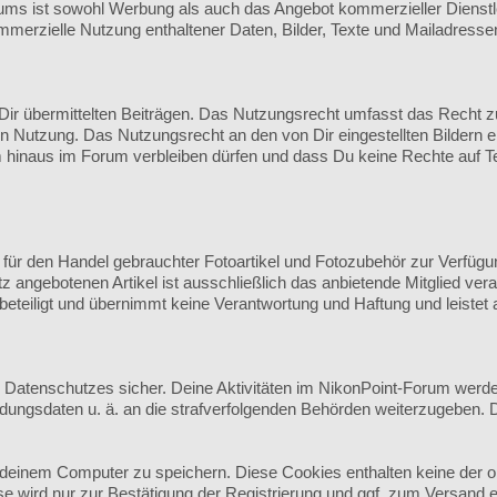
s ist sowohl Werbung als auch das Angebot kommerzieller Dienstlei
mmerzielle Nutzung enthaltener Daten, Bilder, Texte und Mailadresse
r übermittelten Beiträgen. Das Nutzungsrecht umfasst das Recht zur 
n Nutzung. Das Nutzungsrecht an den von Dir eingestellten Bildern e
hinaus im Forum verbleiben dürfen und dass Du keine Rechte auf Te
m für den Handel gebrauchter Fotoartikel und Fotozubehör zur Verfügu
z angebotenen Artikel ist ausschließlich das anbietende Mitglied ve
beteiligt und übernimmt keine Verantwortung und Haftung und leistet
en Datenschutzes sicher. Deine Aktivitäten im NikonPoint-Forum werd
ndungsdaten u. ä. an die strafverfolgenden Behörden weiterzugeben.
deinem Computer zu speichern. Diese Cookies enthalten keine der 
e wird nur zur Bestätigung der Registrierung und ggf. zum Versand