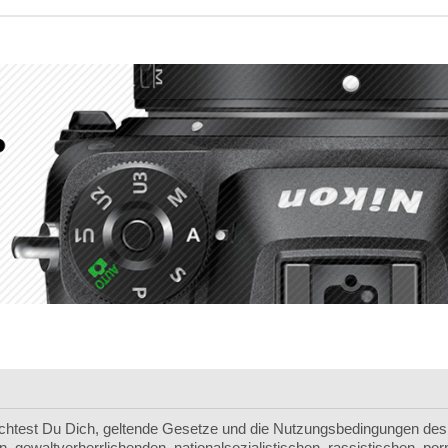
chtest Du Dich, geltende Gesetze und die Nutzungsbedingungen des 
, gewaltverherrlichenden, nationalsozialistischen, rassistischen, p