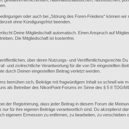
hen.
edingungen oder auch bei „Störung des Foren-Friedens“ können wi
derzeit ohne Kündigungsfrist beenden.
ischt Deine Mitgliedschaft automatisch. Einen Anspruch auf Mitgli
eben. Die Mitgliedschaft ist kostenfrei.
veröffentlichen, über deren Nutzungs- und Veröffentlichungsrechte Du
 und zivilrechtliche Verantwortung für die von Dir eingestellten Beit
te durch Deinen eingestellten Beitrag verletzt werden.
s bemühen sich, Beiträge mit fragwürdigem Inhalt so schnell wie m
r uns als Betreiber des NikonPoint-Forums im Sinne des § 5 II TDG/
ei der Registrierung, dass jeder Beitrag in diesem Forum die Meinu
ur für ihre eigenen Beiträge verantwortlich sind. Du akzeptierst dar
h eigenem Ermessen zu entfernen, zu bearbeiten, zu verschieben o