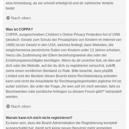
eine Anmeldung, da sie schnell erledigt ist und dir zahlreiche Vorteile
bietet.
Nach oben
Was ist COPPA?
COPPA, ausgeschrieben Children’s Online Privacy Protection Act of 1998
(deutsch: Gesetz zum Schutz der Privatsphäre von Kindern im Internet von
1998) ist ein Gesetz in den USA, welches festlegt, dass Websites, die
möglicherweise persönliche Daten von Kindern unter 13 Jahren erheben,
hierzu die Zustimmung der Eltern beziehungsweise des oder der
Erziehungsberechtigten benötigen. Wenn du dir unsicher bist, ob dies auf
dich oder die Website, auf der du dich zu registrieren versuchst, zutrifft,
ziehe einen rechtlichen Beistand zu Rate. Bitte beachte, dass phpBB
Limited und der Besitzer dieses Boards keine Rechtsberatung anbieten
kann und nicht die Anlaufstelle für Rechtsangelegenheiten jeglicher Art ist;
außer solchen, die unter der Frage „An wen soll ich mich wenden, falls es
Beschwerden oder juristische Anfragen zu diesem Forum gibt?“ behandelt
werden.
Nach oben
Warum kann ich mich nicht registrieren?
Es kann sein, dass die Board-Administration die Registrierung komplett
ausgeschaltet hat, damit sich keine neuen Benutzer mehr anmelden