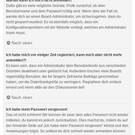
Warum kann ich mich nicht anmelden?
Dafür gibt es viele mögliche Gründe. Prüfe zunächst, ob dein
Benutzername und dein Passwort richtig sind. Wenn dies der Fall ist,
wende dich an einen Board-Administrator, um sicherzugehen, dass du
nicht gesperrt wurdest. Es ist ebenfalls möglich, dass ein
Konfigurationsproblem mit der Website vorliegt, welches ein Administrator
lösen muss.
Nach oben
Ich habe mich vor einiger Zeit registriert, kann mich aber nicht mehr
anmelden?!
Es kann sein, dass ein Administrator dein Benutzerkonto aus verschieden
Gründen deaktiviert oder gelöscht hat. Außerdem löschen viele Boards
regelmäßig Benutzer, die für längere Zeit keine Beiträge geschrieben
haben, um die Datenbankgröße zu verringern. Registriere dich einfach
erneut und nimm aktiv an den Diskussionen teil!
Nach oben
Ich habe mein Passwort vergessen!
Das ist nicht schlimm! Wir können dir zwar dein altes Passwort nicht wieder
mitteilen, du kannst es jedoch zurücksetzen. Dies machst du, indem du auf
der Anmelde-Seite auf „Ich habe mein Passwort vergessen“ klickst und den
Anweisungen folgst. So solltest du dich schnell wieder anmelden können.