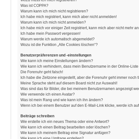
Wozu muss ich mich registrieren?
Was ist COPPA?
Warum kann ich mich nicht registrieren?
Ich habe mich registriert, kann mich aber nicht anmelden!
Warum kann ich mich nicht anmelden?
Ich habe mich vor einiger Zeit registriert, kann mich aber nicht mehr 
Ich habe mein Passwort vergessen!
Warum werde ich automatisch abgemeldet?
Wozu ist die Funktion „Alle Cookies löschen“?
Benutzerpräferenzen und -einstellungen
Wie kann ich meine Einstellungen ändern?
Wie kann ich verhindern, dass mein Benutzername in der Online-Liste
Die Forenuhr geht falsch!
Ich habe die Zeitzone eingestellt, aber die Forenuhr geht immer noch f
Meine Sprache steht auf diesem Board nicht zur Auswahl!
Was sind das für Bilder, die bei meinem Benutzernamen angezeigt w
Wie verwende ich einen Avatar?
Was ist mein Rang und wie kann ich ihn ändern?
Wenn ich bei einem Benutzer auf den E-Mail-Link klicke, werde ich au
Beiträge schreiben
Wie erstelle ich ein neues Thema oder eine Antwort?
Wie kann ich einen Beitrag bearbeiten oder löschen?
Wie kann ich meinem Beitrag eine Signatur anfügen?
Wie kann ich eine Umfrage erstellen?