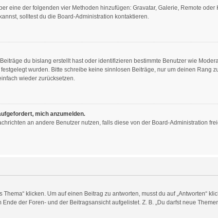
 über eine der folgenden vier Methoden hinzufügen: Gravatar, Galerie, Remote ode
nst, solltest du die Board-Administration kontaktieren.
eiträge du bislang erstellt hast oder identifizieren bestimmte Benutzer wie Mode
n festgelegt wurden. Bitte schreibe keine sinnlosen Beiträge, nur um deinen Rang
infach wieder zurücksetzen.
 aufgefordert, mich anzumelden.
 Nachrichten an andere Benutzer nutzen, falls diese von der Board-Administration 
ema“ klicken. Um auf einen Beitrag zu antworten, musst du auf „Antworten“ klicken
Ende der Foren- und der Beitragsansicht aufgelistet. Z. B. „Du darfst neue Themen 