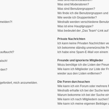
Was sind Administratoren?
Was sind Moderatoren?
Was sind Benutzergruppen?
Wo finde ich die Benutzergruppen und w
Wie werde ich Gruppenleiter?
anmelden?!
Weshalb werden verschiedene Benutzer
Was ist eine Hauptgruppe?
Was bedeutet der „Das Team“-Link auf 
Private Nachrichten
Ich kann keine Privaten Nachrichten ve
Ich bekomme ständig unerwünschte Pri
 auftaucht?
Ich habe eine Spam-E-Mail von einem M
Freunde und ignorierte Mitglieder
alsch!
Wozu benötige ich die Listen der Freun
Wie kann ich Mitglieder zur Liste der F
erden?
wieder aus den Listen entfernen?
Die Foren durchsuchen
fgefordert, mich anzumelden.
Wie kann ich ein Forum oder mehrere
Weshalb erhalte ich bei der Suche kei
Warum bekomme ich bei der Suche ein
Wie kann ich nach Mitgliedern suchen
Wie kann ich meine eigenen Beiträge