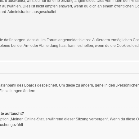
ht auswählst, wirst du nur für eine Sitzung angemeldet. Dies verhindert den Mis
auswählen. Dies ist nicht empfehlenswert, wenn du dich an einem öffentlichen Com
oard-Administration ausgeschaltet.
d die dafür sorgen, dass du im Forum angemeldet bleibst. Außerdem ermöglichen Co
obleme bei der An- oder Abmeldung hast, kann es helfen, wenn du die Cookies lösch
 Datenbank des Boards gespeichert. Um diese zu ändern, gehe in den „Persönlichen 
Einstellungen ändern.
ste auftaucht?
 Option „Meinen Online-Status während dieser Sitzung verbergen“. Wenn du diese O
ucher gezählt.