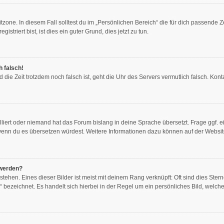
zone. In diesem Fall solltest du im „Persönlichen Bereich“ die für dich passende Ze
triert bist, ist dies ein guter Grund, dies jetzt zu tun.
h falsch!
und die Zeit trotzdem noch falsch ist, geht die Uhr des Servers vermutlich falsch. K
lliert oder niemand hat das Forum bislang in deine Sprache übersetzt. Frage ggf. e
en, wenn du es übersetzen würdest. Weitere Informationen dazu können auf der Websi
 werden?
ehen. Eines dieser Bilder ist meist mit deinem Rang verknüpft: Oft sind dies Ster
 bezeichnet. Es handelt sich hierbei in der Regel um ein persönliches Bild, welche