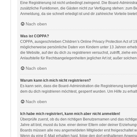
Eine Registrierung ist nicht unbedingt zwingend. Die Board-Administratio
zusätzliche Funktionen, die Gästen nicht zur Verfügung stehen: zum Bei
Anmeldung, da sie schnell erledigt ist und dir zahlreiche Vorteile bietet
Nach oben
Was ist COPPA?
COPPA, ausgeschrieben Children’s Online Privacy Protection Act of 199
möglicherweise persönliche Daten von Kindern unter 13 Jahren erhebe
die Website, auf der du dich zu registrieren versuchst, zutrifft, zieh
Anlaufstelle für Rechtsangelegenheiten jeglicher Art ist; außer solch
Nach oben
Warum kann ich mich nicht registrieren?
Es kann sein, dass die Board-Administration die Registrierung kompl
dem du dich registrieren möchtest, gesperrt wurden. Um Hilfe zu erhal
Nach oben
Ich habe mich registriert, kann mich aber nicht anmelden!
Überprüfe zuerst, ob du den richtigen Benutzernamen und das richti
Jahre alt bist, musst du bzw. einer deiner Eltern oder deiner Erziehung
Boards müssen alle neu angemeldeten Mitglieder erst freigeschaltet werd
Wenn du eine E-Mail erhalten hast, folge den dort enthaltenen Anweis