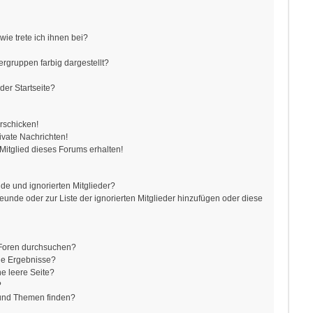
ie trete ich ihnen bei?
gruppen farbig dargestellt?
der Startseite?
rschicken!
vate Nachrichten!
itglied dieses Forums erhalten!
de und ignorierten Mitglieder?
reunde oder zur Liste der ignorierten Mitglieder hinzufügen oder diese
 Foren durchsuchen?
ne Ergebnisse?
e leere Seite?
?
 und Themen finden?