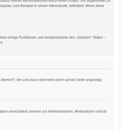
sbrauch deines Benutzerkontos durch einen Dritten. Um angemeldet zu
puter, zum Beispiel in einem Internetcafé, befindest. Wenn diese
okies einige Funktionen, wie beispielsweise den „Gelesen“-Status –
t.
Bereich“; der Link dazu wird meist oben auf der Seite angezeigt,
ption einschaltest, können nur Administratoren, Moderatoren und du