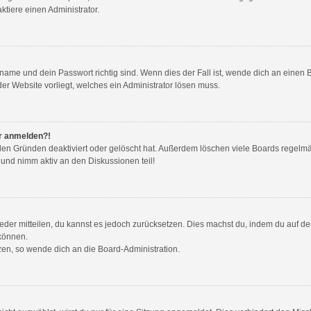
tiere einen Administrator.
name und dein Passwort richtig sind. Wenn dies der Fall ist, wende dich an einen 
der Website vorliegt, welches ein Administrator lösen muss.
hr anmelden?!
den Gründen deaktiviert oder gelöscht hat. Außerdem löschen viele Boards regelmäß
 und nimm aktiv an den Diskussionen teil!
wieder mitteilen, du kannst es jedoch zurücksetzen. Dies machst du, indem du auf d
 können.
tzen, so wende dich an die Board-Administration.