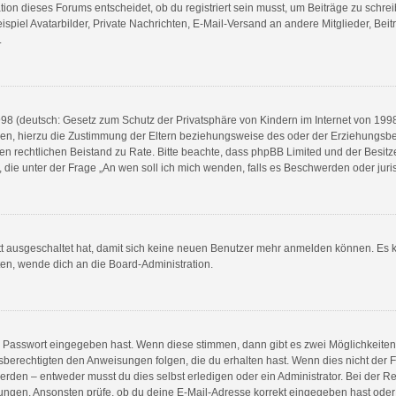
n dieses Forums entscheidet, ob du registriert sein musst, um Beiträge zu schreiben.
spiel Avatarbilder, Private Nachrichten, E-Mail-Versand an andere Mitglieder, Beit
.
8 (deutsch: Gesetz zum Schutz der Privatsphäre von Kindern im Internet von 1998) 
n, hierzu die Zustimmung der Eltern beziehungsweise des oder der Erziehungsberec
e einen rechtlichen Beistand zu Rate. Bitte beachte, dass phpBB Limited und der Bes
en, die unter der Frage „An wen soll ich mich wenden, falls es Beschwerden oder ju
ett ausgeschaltet hat, damit sich keine neuen Benutzer mehr anmelden können. Es 
ten, wende dich an die Board-Administration.
ge Passwort eingegeben hast. Wenn diese stimmen, dann gibt es zwei Möglichkeit
sberechtigten den Anweisungen folgen, die du erhalten hast. Wenn dies nicht der Fal
en – entweder musst du dies selbst erledigen oder ein Administrator. Bei der Regist
ungen. Ansonsten prüfe, ob du deine E-Mail-Adresse korrekt eingegeben hast oder 