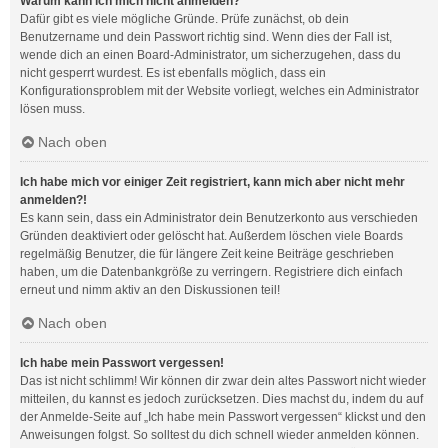
Warum kann ich mich nicht anmelden?
Dafür gibt es viele mögliche Gründe. Prüfe zunächst, ob dein
Benutzername und dein Passwort richtig sind. Wenn dies der Fall ist,
wende dich an einen Board-Administrator, um sicherzugehen, dass du
nicht gesperrt wurdest. Es ist ebenfalls möglich, dass ein
Konfigurationsproblem mit der Website vorliegt, welches ein Administrator
lösen muss.
Nach oben
Ich habe mich vor einiger Zeit registriert, kann mich aber nicht mehr
anmelden?!
Es kann sein, dass ein Administrator dein Benutzerkonto aus verschieden
Gründen deaktiviert oder gelöscht hat. Außerdem löschen viele Boards
regelmäßig Benutzer, die für längere Zeit keine Beiträge geschrieben
haben, um die Datenbankgröße zu verringern. Registriere dich einfach
erneut und nimm aktiv an den Diskussionen teil!
Nach oben
Ich habe mein Passwort vergessen!
Das ist nicht schlimm! Wir können dir zwar dein altes Passwort nicht wieder
mitteilen, du kannst es jedoch zurücksetzen. Dies machst du, indem du auf
der Anmelde-Seite auf „Ich habe mein Passwort vergessen“ klickst und den
Anweisungen folgst. So solltest du dich schnell wieder anmelden können.