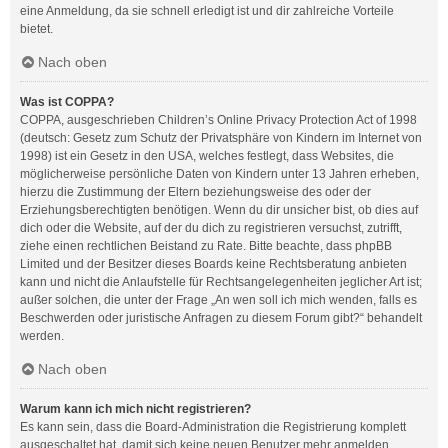
eine Anmeldung, da sie schnell erledigt ist und dir zahlreiche Vorteile
bietet.
Nach oben
Was ist COPPA?
COPPA, ausgeschrieben Children’s Online Privacy Protection Act of 1998
(deutsch: Gesetz zum Schutz der Privatsphäre von Kindern im Internet von
1998) ist ein Gesetz in den USA, welches festlegt, dass Websites, die
möglicherweise persönliche Daten von Kindern unter 13 Jahren erheben,
hierzu die Zustimmung der Eltern beziehungsweise des oder der
Erziehungsberechtigten benötigen. Wenn du dir unsicher bist, ob dies auf
dich oder die Website, auf der du dich zu registrieren versuchst, zutrifft,
ziehe einen rechtlichen Beistand zu Rate. Bitte beachte, dass phpBB
Limited und der Besitzer dieses Boards keine Rechtsberatung anbieten
kann und nicht die Anlaufstelle für Rechtsangelegenheiten jeglicher Art ist;
außer solchen, die unter der Frage „An wen soll ich mich wenden, falls es
Beschwerden oder juristische Anfragen zu diesem Forum gibt?“ behandelt
werden.
Nach oben
Warum kann ich mich nicht registrieren?
Es kann sein, dass die Board-Administration die Registrierung komplett
ausgeschaltet hat, damit sich keine neuen Benutzer mehr anmelden