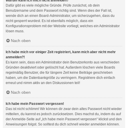
Warum kann ich mich nicht anmelden?
Dafür gibt es viele mögliche Gründe. Prüfe zunächst, ob dein
Benutzername und dein Passwort richtig sind. Wenn dies der Fall ist,
wende dich an einen Board-Administrator, um sicherzugehen, dass du
nicht gesperrt wurdest. Es ist ebenfalls möglich, dass ein
Konfigurationsproblem mit der Website vorliegt, welches ein Administrator
lösen muss.
Nach oben
Ich habe mich vor einiger Zeit registriert, kann mich aber nicht mehr
anmelden?!
Es kann sein, dass ein Administrator dein Benutzerkonto aus verschieden
Gründen deaktiviert oder gelöscht hat. Außerdem löschen viele Boards
regelmäßig Benutzer, die für längere Zeit keine Beiträge geschrieben
haben, um die Datenbankgröße zu verringern. Registriere dich einfach
erneut und nimm aktiv an den Diskussionen teil!
Nach oben
Ich habe mein Passwort vergessen!
Das ist nicht schlimm! Wir können dir zwar dein altes Passwort nicht wieder
mitteilen, du kannst es jedoch zurücksetzen. Dies machst du, indem du auf
der Anmelde-Seite auf „Ich habe mein Passwort vergessen“ klickst und den
Anweisungen folgst. So solltest du dich schnell wieder anmelden können.