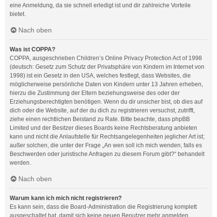
eine Anmeldung, da sie schnell erledigt ist und dir zahlreiche Vorteile
bietet.
Nach oben
Was ist COPPA?
COPPA, ausgeschrieben Children’s Online Privacy Protection Act of 1998
(deutsch: Gesetz zum Schutz der Privatsphäre von Kindern im Internet von
1998) ist ein Gesetz in den USA, welches festlegt, dass Websites, die
möglicherweise persönliche Daten von Kindern unter 13 Jahren erheben,
hierzu die Zustimmung der Eltern beziehungsweise des oder der
Erziehungsberechtigten benötigen. Wenn du dir unsicher bist, ob dies auf
dich oder die Website, auf der du dich zu registrieren versuchst, zutrifft,
ziehe einen rechtlichen Beistand zu Rate. Bitte beachte, dass phpBB
Limited und der Besitzer dieses Boards keine Rechtsberatung anbieten
kann und nicht die Anlaufstelle für Rechtsangelegenheiten jeglicher Art ist;
außer solchen, die unter der Frage „An wen soll ich mich wenden, falls es
Beschwerden oder juristische Anfragen zu diesem Forum gibt?“ behandelt
werden.
Nach oben
Warum kann ich mich nicht registrieren?
Es kann sein, dass die Board-Administration die Registrierung komplett
ausgeschaltet hat, damit sich keine neuen Benutzer mehr anmelden