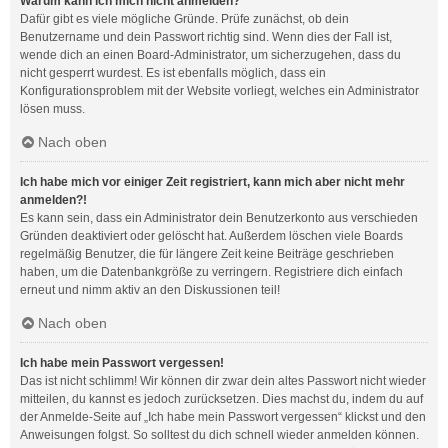
Warum kann ich mich nicht anmelden?
Dafür gibt es viele mögliche Gründe. Prüfe zunächst, ob dein
Benutzername und dein Passwort richtig sind. Wenn dies der Fall ist,
wende dich an einen Board-Administrator, um sicherzugehen, dass du
nicht gesperrt wurdest. Es ist ebenfalls möglich, dass ein
Konfigurationsproblem mit der Website vorliegt, welches ein Administrator
lösen muss.
Nach oben
Ich habe mich vor einiger Zeit registriert, kann mich aber nicht mehr
anmelden?!
Es kann sein, dass ein Administrator dein Benutzerkonto aus verschieden
Gründen deaktiviert oder gelöscht hat. Außerdem löschen viele Boards
regelmäßig Benutzer, die für längere Zeit keine Beiträge geschrieben
haben, um die Datenbankgröße zu verringern. Registriere dich einfach
erneut und nimm aktiv an den Diskussionen teil!
Nach oben
Ich habe mein Passwort vergessen!
Das ist nicht schlimm! Wir können dir zwar dein altes Passwort nicht wieder
mitteilen, du kannst es jedoch zurücksetzen. Dies machst du, indem du auf
der Anmelde-Seite auf „Ich habe mein Passwort vergessen“ klickst und den
Anweisungen folgst. So solltest du dich schnell wieder anmelden können.