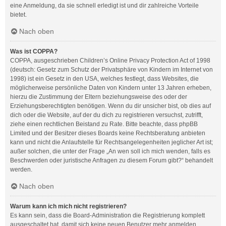
eine Anmeldung, da sie schnell erledigt ist und dir zahlreiche Vorteile
bietet.
Nach oben
Was ist COPPA?
COPPA, ausgeschrieben Children’s Online Privacy Protection Act of 1998
(deutsch: Gesetz zum Schutz der Privatsphäre von Kindern im Internet von
1998) ist ein Gesetz in den USA, welches festlegt, dass Websites, die
möglicherweise persönliche Daten von Kindern unter 13 Jahren erheben,
hierzu die Zustimmung der Eltern beziehungsweise des oder der
Erziehungsberechtigten benötigen. Wenn du dir unsicher bist, ob dies auf
dich oder die Website, auf der du dich zu registrieren versuchst, zutrifft,
ziehe einen rechtlichen Beistand zu Rate. Bitte beachte, dass phpBB
Limited und der Besitzer dieses Boards keine Rechtsberatung anbieten
kann und nicht die Anlaufstelle für Rechtsangelegenheiten jeglicher Art ist;
außer solchen, die unter der Frage „An wen soll ich mich wenden, falls es
Beschwerden oder juristische Anfragen zu diesem Forum gibt?“ behandelt
werden.
Nach oben
Warum kann ich mich nicht registrieren?
Es kann sein, dass die Board-Administration die Registrierung komplett
ausgeschaltet hat, damit sich keine neuen Benutzer mehr anmelden