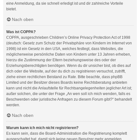
eine Anmeldung, da sie schnell erledigt ist und dir zahlreiche Vorteile
bietet.
Nach oben
Was ist COPPA?
COPPA, ausgeschrieben Children’s Online Privacy Protection Act of 1998
(deutsch: Gesetz zum Schutz der Privatsphäre von Kindern im Internet von
1998) ist ein Gesetz in den USA, welches festlegt, dass Websites, die
möglicherweise persönliche Daten von Kindern unter 13 Jahren erheben,
hierzu die Zustimmung der Eltern beziehungsweise des oder der
Erziehungsberechtigten benötigen. Wenn du dir unsicher bist, ob dies auf
dich oder die Website, auf der du dich zu registrieren versuchst, zutrifft,
ziehe einen rechtlichen Beistand zu Rate. Bitte beachte, dass phpBB
Limited und der Besitzer dieses Boards keine Rechtsberatung anbieten
kann und nicht die Anlaufstelle für Rechtsangelegenheiten jeglicher Art ist;
außer solchen, die unter der Frage „An wen soll ich mich wenden, falls es
Beschwerden oder juristische Anfragen zu diesem Forum gibt?“ behandelt
werden.
Nach oben
Warum kann ich mich nicht registrieren?
Es kann sein, dass die Board-Administration die Registrierung komplett
ausgeschaltet hat, damit sich keine neuen Benutzer mehr anmelden