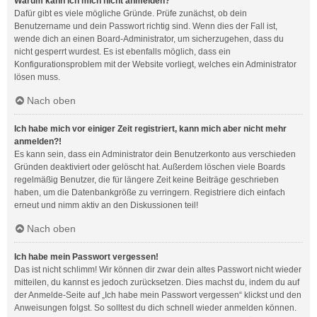
Warum kann ich mich nicht anmelden?
Dafür gibt es viele mögliche Gründe. Prüfe zunächst, ob dein
Benutzername und dein Passwort richtig sind. Wenn dies der Fall ist,
wende dich an einen Board-Administrator, um sicherzugehen, dass du
nicht gesperrt wurdest. Es ist ebenfalls möglich, dass ein
Konfigurationsproblem mit der Website vorliegt, welches ein Administrator
lösen muss.
Nach oben
Ich habe mich vor einiger Zeit registriert, kann mich aber nicht mehr
anmelden?!
Es kann sein, dass ein Administrator dein Benutzerkonto aus verschieden
Gründen deaktiviert oder gelöscht hat. Außerdem löschen viele Boards
regelmäßig Benutzer, die für längere Zeit keine Beiträge geschrieben
haben, um die Datenbankgröße zu verringern. Registriere dich einfach
erneut und nimm aktiv an den Diskussionen teil!
Nach oben
Ich habe mein Passwort vergessen!
Das ist nicht schlimm! Wir können dir zwar dein altes Passwort nicht wieder
mitteilen, du kannst es jedoch zurücksetzen. Dies machst du, indem du auf
der Anmelde-Seite auf „Ich habe mein Passwort vergessen“ klickst und den
Anweisungen folgst. So solltest du dich schnell wieder anmelden können.