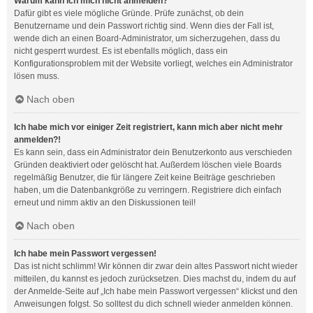
Warum kann ich mich nicht anmelden?
Dafür gibt es viele mögliche Gründe. Prüfe zunächst, ob dein
Benutzername und dein Passwort richtig sind. Wenn dies der Fall ist,
wende dich an einen Board-Administrator, um sicherzugehen, dass du
nicht gesperrt wurdest. Es ist ebenfalls möglich, dass ein
Konfigurationsproblem mit der Website vorliegt, welches ein Administrator
lösen muss.
Nach oben
Ich habe mich vor einiger Zeit registriert, kann mich aber nicht mehr
anmelden?!
Es kann sein, dass ein Administrator dein Benutzerkonto aus verschieden
Gründen deaktiviert oder gelöscht hat. Außerdem löschen viele Boards
regelmäßig Benutzer, die für längere Zeit keine Beiträge geschrieben
haben, um die Datenbankgröße zu verringern. Registriere dich einfach
erneut und nimm aktiv an den Diskussionen teil!
Nach oben
Ich habe mein Passwort vergessen!
Das ist nicht schlimm! Wir können dir zwar dein altes Passwort nicht wieder
mitteilen, du kannst es jedoch zurücksetzen. Dies machst du, indem du auf
der Anmelde-Seite auf „Ich habe mein Passwort vergessen“ klickst und den
Anweisungen folgst. So solltest du dich schnell wieder anmelden können.