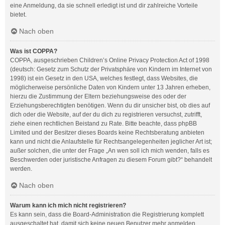
eine Anmeldung, da sie schnell erledigt ist und dir zahlreiche Vorteile
bietet.
Nach oben
Was ist COPPA?
COPPA, ausgeschrieben Children’s Online Privacy Protection Act of 1998
(deutsch: Gesetz zum Schutz der Privatsphäre von Kindern im Internet von
1998) ist ein Gesetz in den USA, welches festlegt, dass Websites, die
möglicherweise persönliche Daten von Kindern unter 13 Jahren erheben,
hierzu die Zustimmung der Eltern beziehungsweise des oder der
Erziehungsberechtigten benötigen. Wenn du dir unsicher bist, ob dies auf
dich oder die Website, auf der du dich zu registrieren versuchst, zutrifft,
ziehe einen rechtlichen Beistand zu Rate. Bitte beachte, dass phpBB
Limited und der Besitzer dieses Boards keine Rechtsberatung anbieten
kann und nicht die Anlaufstelle für Rechtsangelegenheiten jeglicher Art ist;
außer solchen, die unter der Frage „An wen soll ich mich wenden, falls es
Beschwerden oder juristische Anfragen zu diesem Forum gibt?“ behandelt
werden.
Nach oben
Warum kann ich mich nicht registrieren?
Es kann sein, dass die Board-Administration die Registrierung komplett
ausgeschaltet hat, damit sich keine neuen Benutzer mehr anmelden