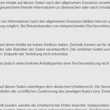
ene Inhalte auf diesen Seiten nach den allgemeinen Gesetzen verantw
er gespeicherte fremde Informationen zu überwachen oder nach Umständ
von Informationen nach den allgemeinen Gesetzen bleiben hiervon unb
zung möglich. Bei Bekanntwerden von entsprechenden Rechtsverletzu
 auf deren Inhalte wir keinen Einfluss haben. Deshalb können wir fü
bieter oder Betreiber der Seiten verantwortlich. Die verlinkten Seiten
 Zeitpunkt der Verlinkung nicht erkennbar.
en ist jedoch ohne konkrete Anhaltspunkte einer Rechtsverletzung ni
auf diesen Seiten unterliegen dem deutschen Urheberrecht. Die Verviel
rfen der schriftlichen Zustimmung des jeweiligen Autors bzw. Erstel
tellt wurden, werden die Urheberrechte Dritter beachtet. Insbesondere
m werden, bitten wir um einen entsprechenden Hinweis. Bei Bekannt