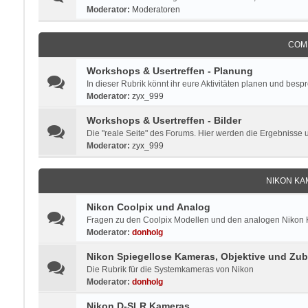
Moderator:
Moderatoren
COM
Workshops & Usertreffen - Planung
In dieser Rubrik könnt ihr eure Aktivitäten planen und besp
Moderator:
zyx_999
Workshops & Usertreffen - Bilder
Die "reale Seite" des Forums. Hier werden die Ergebnisse 
Moderator:
zyx_999
NIKON KA
Nikon Coolpix und Analog
Fragen zu den Coolpix Modellen und den analogen Nikon Ka
Moderator:
donholg
Nikon Spiegellose Kameras, Objektive und Zu
Die Rubrik für die Systemkameras von Nikon
Moderator:
donholg
Nikon D-SLR Kameras