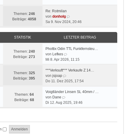
t
u
r
r
e
B
a
Re: Rotmilan
s
e
Themen:
246
g
N
von
donholg
t
i
Beiträge:
4058
e
Sa 9. Nov 2024, 20:46
e
t
u
r
r
e
B
a
STATISTIK
LETZTER BEITRAG
s
e
g
t
i
e
Phottix Odin TTL Funkfernsteu…
t
Themen:
240
N
r
von
Lefkes
r
Beiträge:
273
e
B
Mi 8. Apr 2026, 11:15
a
u
e
g
e
i
***Verksuft*** Verkaufe Z 14…
Themen:
325
N
s
t
von
jsjoap
Beiträge:
395
e
t
r
Do 11. Dez 2025, 17:54
u
e
a
e
r
g
Voigtländer Linsen SL 40mm / …
Themen:
64
N
s
B
von
Dane
Beiträge:
68
e
t
e
Di 12. Aug 2025, 19:46
u
e
i
e
r
t
s
B
r
t
e
a
en
e
i
g