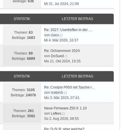
Beiträge:
636
e
Mi 31. Jul 2024, 21:08
u
e
STATISTIK
LETZTER BEITRAG
s
t
e
Re: 2027: Usertreffen in der …
Themen:
63
N
r
von
cisco
Beiträge:
1683
e
B
Mi 4. Mär 2026, 16:37
u
e
e
i
Re: Ochsenmoor 2024
Themen:
89
s
t
N
von
DoSued
Beiträge:
6889
t
r
e
Mo 21. Okt 2024, 19:35
e
a
u
r
g
e
STATISTIK
LETZTER BEITRAG
B
s
e
t
i
e
Re: Coolpix P950 mit Tasche r…
Themen:
3105
t
N
r
von
rcstorch
Beiträge:
24076
r
e
B
Mo 3. Mär 2025, 07:41
a
u
e
g
e
i
Neue Firmware Z50 II: 1.10
Themen:
261
N
s
t
von
Lefkes
Beiträge:
3582
e
t
r
So 2. Aug 2026, 08:55
u
e
a
e
r
g
Re: D-SLR: aber welche?