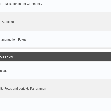
n. Diskutiert in der Community.
t Autofokus
mit manuellem Fokus
ZUBEHÖR
insatz
lte Fotos und perfekte Panoramen