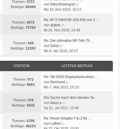
Themen:
4723
s
B
N
von
Nikonfoddograf
Beiträge:
80490
t
e
e
Mo 18. Nov 2024, 16:13
e
i
u
r
t
e
Re: AF-S NIKKOR 200-500 mm 1:…
Themen:
4672
N
B
r
s
von
djqkat
Beiträge:
70760
e
e
a
t
Mi 26. Nov 2025, 14:39
u
i
g
e
e
t
r
Re: Der ultimative MF Talk-Th…
Themen:
549
N
s
r
B
von
Dane
Beiträge:
12283
e
t
a
e
Mo 6. Apr 2026, 20:57
u
e
g
i
e
r
t
STATISTIK
LETZTER BEITRAG
s
B
r
t
e
a
e
i
g
Re: SB-5000 Displaybeleuchtun…
Themen:
872
r
t
N
von
Bernhard
Beiträge:
8681
B
r
e
Mo 7. Mär 2022, 15:15
e
a
u
i
g
e
Die Suche nach dem idealen Se…
Themen:
476
t
N
s
von
klaus p
Beiträge:
6942
r
e
t
Sa 31. Jul 2021, 15:48
a
u
e
g
e
r
Re: Neuer Adapter F to Z für …
Themen:
4706
N
s
B
von
Lefkes
Beiträge:
48224
e
t
e
Mi 22. Okt 2025, 10:00