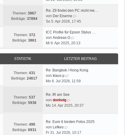
u
e
i
e
r
t
Re: Z9 findet den PC nicht me…
Themen:
3867
s
B
r
N
von
Der Eiserne
Beiträge:
37894
t
e
a
e
So 5. Apr 2026, 17:45
e
i
g
u
r
t
e
ICC Profile für Epson Stylus …
Themen:
372
B
r
N
s
von
Andreas G
Beiträge:
3861
e
a
e
t
Mi 9. Apr 2025, 20:13
i
g
u
e
t
e
r
STATISTIK
LETZTER BEITRAG
r
s
B
a
t
e
g
e
i
Re: Bangkok / Hong Kong
Themen:
431
N
r
t
von
klaus p
Beiträge:
24617
e
B
r
Mo 6. Jul 2026, 11:59
u
e
a
e
i
g
Re: IR am See
s
t
Themen:
537
N
von
donholg
t
r
Beiträge:
5936
e
Mo 14. Apr 2025, 20:37
e
a
u
r
g
e
B
s
Re: Eure 6 besten Fotos 2025
e
Themen:
490
N
t
von
Lefkes
i
Beiträge:
6931
e
e
Fr 31. Jul 2026, 10:17