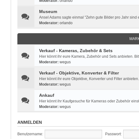
Moderator:
orlando
Museum
Ansel Adams sagte einmal "Zehn gute Bilder pro Jahr sind ei
Moderator:
orlando
MARK
Verkauf - Kameras, Zubehör & Sets
Hier könnt ihr eure Kamera, Zubehör und Sets anbieten. Bi
Moderator:
wegus
Verkauf - Objektive, Konverter & Filter
Hier könnt ihr eure Objektive, Konverter und Filter anbieten
Moderator:
wegus
Ankauf
Hier könnt ihr Kaufgesuche für Kameras oder Zubehör einste
Moderator:
wegus
ANMELDEN
Benutzername:
Passwort: