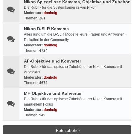
Nikon Spiegellose Kameras, Objektive und Zubehör
Die Rubrik für die Systemkameras von Nikon
Moderator:
donholg
Themen:
261
Nikon D-SLR Kameras
Alles rund um die D-SLR Modelle, eure Fragen und Antworten.
Diskutiert in der Community.
Moderator:
donholg
Themen:
4724
AF-Objektive und Konverter
Die Rubrik für das optische Zubehör eurer Nikon Kamera mit
Autofokus
Moderator:
donholg
Themen:
4672
MF-Objektive und Konverter
Die Rubrik für das optische Zubehör eurer Nikon Kamera mit
manuellem Fokus
Moderator:
donholg
Themen:
549
Fotozubehör