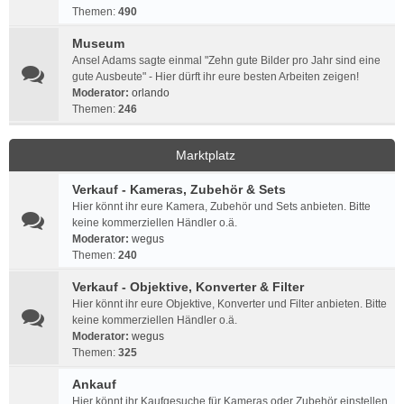
Themen:
490
Museum
Ansel Adams sagte einmal "Zehn gute Bilder pro Jahr sind eine
gute Ausbeute" - Hier dürft ihr eure besten Arbeiten zeigen!
Moderator:
orlando
Themen:
246
Marktplatz
Verkauf - Kameras, Zubehör & Sets
Hier könnt ihr eure Kamera, Zubehör und Sets anbieten. Bitte
keine kommerziellen Händler o.ä.
Moderator:
wegus
Themen:
240
Verkauf - Objektive, Konverter & Filter
Hier könnt ihr eure Objektive, Konverter und Filter anbieten. Bitte
keine kommerziellen Händler o.ä.
Moderator:
wegus
Themen:
325
Ankauf
Hier könnt ihr Kaufgesuche für Kameras oder Zubehör einstellen.