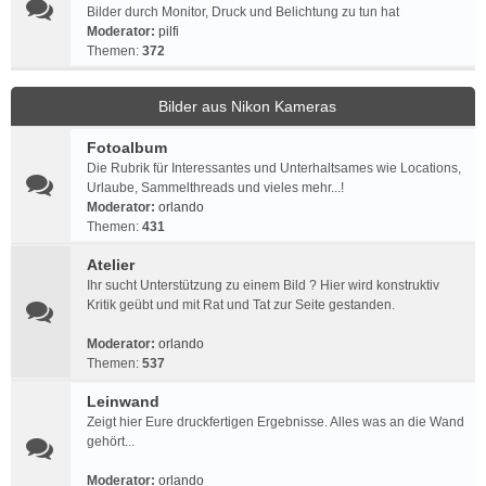
Bilder durch Monitor, Druck und Belichtung zu tun hat
Moderator:
pilfi
Themen:
372
Bilder aus Nikon Kameras
Fotoalbum
Die Rubrik für Interessantes und Unterhaltsames wie Locations,
Urlaube, Sammelthreads und vieles mehr...!
Moderator:
orlando
Themen:
431
Atelier
Ihr sucht Unterstützung zu einem Bild ? Hier wird konstruktiv
Kritik geübt und mit Rat und Tat zur Seite gestanden.
Moderator:
orlando
Themen:
537
Leinwand
Zeigt hier Eure druckfertigen Ergebnisse. Alles was an die Wand
gehört...
Moderator:
orlando