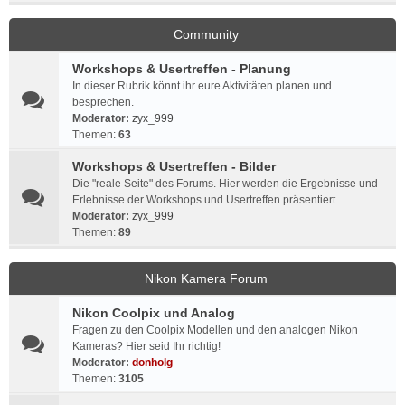
Community
Workshops & Usertreffen - Planung
In dieser Rubrik könnt ihr eure Aktivitäten planen und
besprechen.
Moderator:
zyx_999
Themen:
63
Workshops & Usertreffen - Bilder
Die "reale Seite" des Forums. Hier werden die Ergebnisse und
Erlebnisse der Workshops und Usertreffen präsentiert.
Moderator:
zyx_999
Themen:
89
Nikon Kamera Forum
Nikon Coolpix und Analog
Fragen zu den Coolpix Modellen und den analogen Nikon
Kameras? Hier seid Ihr richtig!
Moderator:
donholg
Themen:
3105