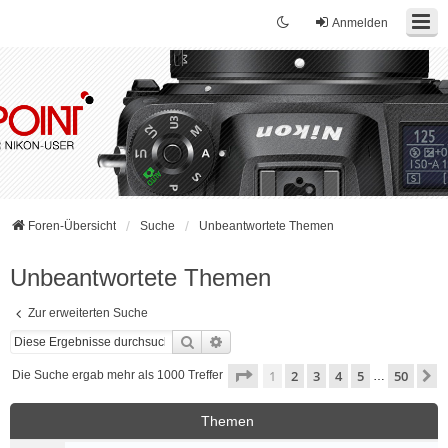
Anmelden
Foren-Übersicht
Suche
Unbeantwortete Themen
Unbeantwortete Themen
Zur erweiterten Suche
Suche
Erweiterte Suche
Seite
1
von
50
1
2
3
4
5
50
N
Die Suche ergab mehr als 1000 Treffer
…
Themen