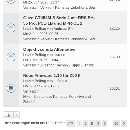
Mi 25. Jun 2025, 12:37
Verfasst in
Verkauf - Kameras, Zubehör & Sets
Gitzo GT4543LS Serie 4 mit RRS BH-
55 Pro, PCL-1B und MPR-CL 2
12125
Letzter Beitrag von
Andreas G
«
Mo 2. Jun 2025, 09:25
Verfasst in
Verkauf - Kameras, Zubehör & Sets
Objektivschutz Alternative
Letzter Beitrag von
cisco
«
15708
Do 8. Mai 2025, 13:04
Verfasst in
Zubehör / Technik / Tipps u. Tricks
Neue Firmware 1.10 für Z50 II
Letzter Beitrag von
Lefkes
«
Do 17. Apr 2025, 12:32
16201
Verfasst in
Nikon Spiegellose Kameras, Objektive und
Zubehör
Seite
1
von
50
1
2
3
4
5
50
N
Die Suche ergab mehr als 1000 Treffer
…