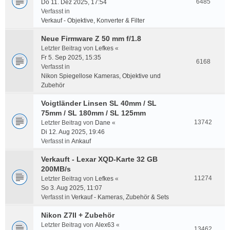
6485
Do 11. Dez 2025, 17:54
Verfasst in
Verkauf - Objektive, Konverter & Filter
Neue Firmware Z 50 mm f/1.8
Letzter Beitrag von
Lefkes
«
Fr 5. Sep 2025, 15:35
6168
Verfasst in
Nikon Spiegellose Kameras, Objektive und
Zubehör
Voigtländer Linsen SL 40mm / SL
75mm / SL 180mm / SL 125mm
13742
Letzter Beitrag von
Dane
«
Di 12. Aug 2025, 19:46
Verfasst in
Ankauf
Verkauft - Lexar XQD-Karte 32 GB
200MB/s
11274
Letzter Beitrag von
Lefkes
«
So 3. Aug 2025, 11:07
Verfasst in
Verkauf - Kameras, Zubehör & Sets
Nikon Z7II + Zubehör
Letzter Beitrag von
Alex63
«
13462