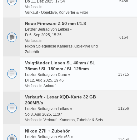
6458
Do 11. Dez 2025, 17:54
Verfasst in
Verkauf - Objektive, Konverter & Filter
Neue Firmware Z 50 mm f/1.8
Letzter Beitrag von
Lefkes
«
Fr 5. Sep 2025, 15:35
6154
Verfasst in
Nikon Spiegellose Kameras, Objektive und
Zubehör
Voigtländer Linsen SL 40mm / SL
75mm / SL 180mm / SL 125mm
13715
Letzter Beitrag von
Dane
«
Di 12. Aug 2025, 19:46
Verfasst in
Ankauf
Verkauft - Lexar XQD-Karte 32 GB
200MB/s
11256
Letzter Beitrag von
Lefkes
«
So 3. Aug 2025, 11:07
Verfasst in
Verkauf - Kameras, Zubehör & Sets
Nikon Z7II + Zubehör
Letzter Beitrag von
Alex63
«
13454