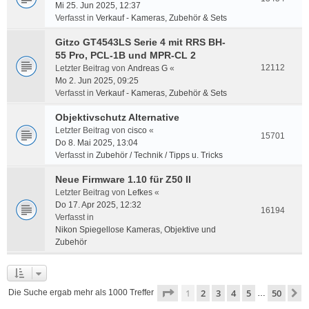
Mi 25. Jun 2025, 12:37
Verfasst in
Verkauf - Kameras, Zubehör & Sets
Gitzo GT4543LS Serie 4 mit RRS BH-
55 Pro, PCL-1B und MPR-CL 2
12112
Letzter Beitrag von
Andreas G
«
Mo 2. Jun 2025, 09:25
Verfasst in
Verkauf - Kameras, Zubehör & Sets
Objektivschutz Alternative
Letzter Beitrag von
cisco
«
15701
Do 8. Mai 2025, 13:04
Verfasst in
Zubehör / Technik / Tipps u. Tricks
Neue Firmware 1.10 für Z50 II
Letzter Beitrag von
Lefkes
«
Do 17. Apr 2025, 12:32
16194
Verfasst in
Nikon Spiegellose Kameras, Objektive und
Zubehör
Seite
1
von
50
1
2
3
4
5
50
N
Die Suche ergab mehr als 1000 Treffer
…