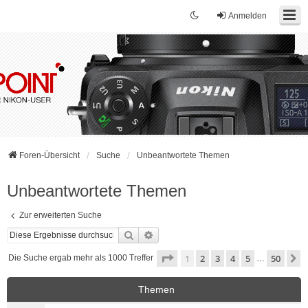
Anmelden
Foren-Übersicht
Suche
Unbeantwortete Themen
Unbeantwortete Themen
Zur erweiterten Suche
Suche
Erweiterte Suche
Seite
1
von
50
1
2
3
4
5
50
N
Die Suche ergab mehr als 1000 Treffer
…
Themen