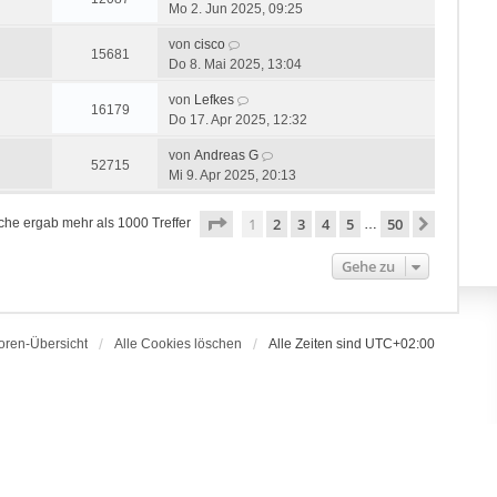
Mo 2. Jun 2025, 09:25
von
cisco
15681
Do 8. Mai 2025, 13:04
von
Lefkes
16179
Do 17. Apr 2025, 12:32
von
Andreas G
52715
Mi 9. Apr 2025, 20:13
Seite
1
von
50
1
2
3
4
5
50
Nächste
che ergab mehr als 1000 Treffer
…
Gehe zu
oren-Übersicht
Alle Cookies löschen
Alle Zeiten sind
UTC+02:00