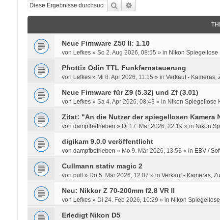
Suche
Erweiterte Suche
TH
Neue Firmware Z50 II: 1.10
von
Lefkes
»
So 2. Aug 2026, 08:55
» in
Nikon Spiegellose
Phottix Odin TTL Funkfernsteuerung
von
Lefkes
»
Mi 8. Apr 2026, 11:15
» in
Verkauf - Kameras, 
Neue Firmware für Z9 (5.32) und Zf (3.01)
von
Lefkes
»
Sa 4. Apr 2026, 08:43
» in
Nikon Spiegellose 
Zitat: "An die Nutzer der spiegellosen Kamera
von
dampfbetrieben
»
Di 17. Mär 2026, 22:19
» in
Nikon Sp
digikam 9.0.0 veröffentlicht
von
dampfbetrieben
»
Mo 9. Mär 2026, 13:53
» in
EBV / Sof
Cullmann stativ magic 2
von
putl
»
Do 5. Mär 2026, 12:07
» in
Verkauf - Kameras, Z
Neu: Nikkor Z 70-200mm f2.8 VR II
von
Lefkes
»
Di 24. Feb 2026, 10:29
» in
Nikon Spiegellose
Erledigt Nikon D5