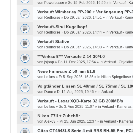
von
Powerbauer
»
So 15. Feb 2026, 16:59
» in
Verkauf - K
Verkauft Wimberley PP-200 + Verlängerung PP
von
Redhorse
»
Do 29. Jan 2026, 14:51
» in
Verkauf - Kam
Verkauft-Sirui Kugelkopf
von
Redhorse
»
Do 29. Jan 2026, 14:44
» in
Verkauf - Kam
Verkauft Stative
von
Redhorse
»
Do 29. Jan 2026, 14:38
» in
Verkauf - Kam
***Verksuft*** Verkaufe Z 14-30/4.0
von
jsjoap
»
Do 11. Dez 2025, 17:54
» in
Verkauf - Objektive
Neue Firmware Z 50 mm f/1.8
von
Lefkes
»
Fr 5. Sep 2025, 15:35
» in
Nikon Spiegellose 
Voigtländer Linsen SL 40mm / SL 75mm / SL 1
von
Dane
»
Di 12. Aug 2025, 19:46
» in
Ankauf
Verkauft - Lexar XQD-Karte 32 GB 200MB/s
von
Lefkes
»
So 3. Aug 2025, 11:07
» in
Verkauf - Kameras,
Nikon Z7II + Zubehör
von
Alex63
»
Mi 25. Jun 2025, 12:37
» in
Verkauf - Kameras
Gitzo GT4543LS Serie 4 mit RRS BH-55 Pro, P