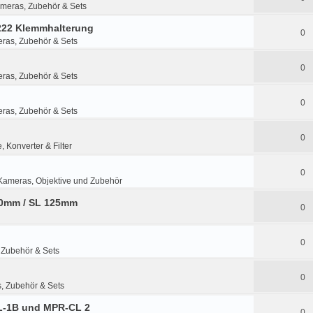
ameras, Zubehör & Sets
-222 Klemmhalterung
0
eras, Zubehör & Sets
0
eras, Zubehör & Sets
0
eras, Zubehör & Sets
0
, Konverter & Filter
0
Kameras, Objektive und Zubehör
80mm / SL 125mm
0
0
 Zubehör & Sets
0
, Zubehör & Sets
CL-1B und MPR-CL 2
0