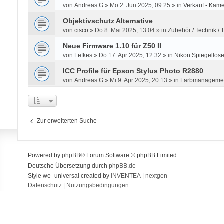
von
Andreas G
»
Mo 2. Jun 2025, 09:25
» in
Verkauf - Kame
Objektivschutz Alternative
von
cisco
»
Do 8. Mai 2025, 13:04
» in
Zubehör / Technik / T
Neue Firmware 1.10 für Z50 II
von
Lefkes
»
Do 17. Apr 2025, 12:32
» in
Nikon Spiegellos
ICC Profile für Epson Stylus Photo R2880
von
Andreas G
»
Mi 9. Apr 2025, 20:13
» in
Farbmanageme
Zur erweiterten Suche
Powered by
phpBB
® Forum Software © phpBB Limited
Deutsche Übersetzung durch
phpBB.de
Style we_universal created by
INVENTEA
|
nextgen
Datenschutz
|
Nutzungsbedingungen