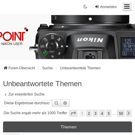
Anmelden
Foren-Übersicht
Suche
Unbeantwortete Themen
Unbeantwortete Themen
Zur erweiterten Suche
Suche
Erweiterte Suche
Seite
1
von
50
1
2
3
4
5
50
N
Die Suche ergab mehr als 1000 Treffer
…
Themen