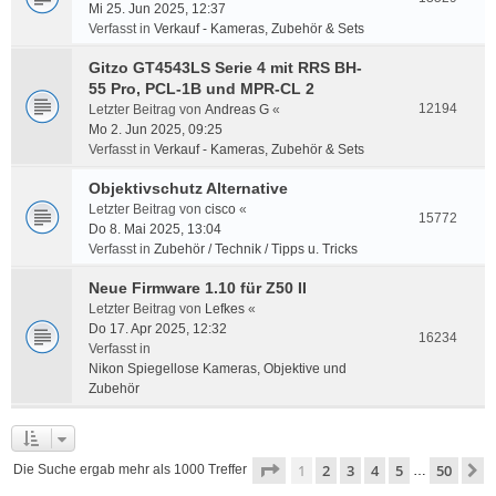
Mi 25. Jun 2025, 12:37
Verfasst in
Verkauf - Kameras, Zubehör & Sets
Gitzo GT4543LS Serie 4 mit RRS BH-
55 Pro, PCL-1B und MPR-CL 2
12194
Letzter Beitrag von
Andreas G
«
Mo 2. Jun 2025, 09:25
Verfasst in
Verkauf - Kameras, Zubehör & Sets
Objektivschutz Alternative
Letzter Beitrag von
cisco
«
15772
Do 8. Mai 2025, 13:04
Verfasst in
Zubehör / Technik / Tipps u. Tricks
Neue Firmware 1.10 für Z50 II
Letzter Beitrag von
Lefkes
«
Do 17. Apr 2025, 12:32
16234
Verfasst in
Nikon Spiegellose Kameras, Objektive und
Zubehör
Seite
1
von
50
1
2
3
4
5
50
N
Die Suche ergab mehr als 1000 Treffer
…