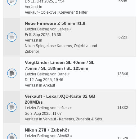
6595
Do 11. Dez 2025, 17:54
Verfasst in
Verkauf - Objektive, Konverter & Filter
Neue Firmware Z 50 mm f/1.8
Letzter Beitrag von
Lefkes
«
Fr 5. Sep 2025, 15:35
6223
Verfasst in
Nikon Spiegellose Kameras, Objektive und
Zubehör
Voigtländer Linsen SL 40mm / SL
75mm / SL 180mm / SL 125mm
13846
Letzter Beitrag von
Dane
«
Di 12. Aug 2025, 19:46
Verfasst in
Ankauf
Verkauft - Lexar XQD-Karte 32 GB
200MB/s
11332
Letzter Beitrag von
Lefkes
«
So 3. Aug 2025, 11:07
Verfasst in
Verkauf - Kameras, Zubehör & Sets
Nikon Z7II + Zubehör
Letzter Beitrag von
Alex63
«
13529