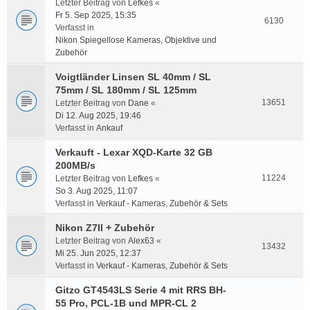
Letzter Beitrag von
Lefkes
«
Fr 5. Sep 2025, 15:35
6130
Verfasst in
Nikon Spiegellose Kameras, Objektive und
Zubehör
Voigtländer Linsen SL 40mm / SL
75mm / SL 180mm / SL 125mm
13651
Letzter Beitrag von
Dane
«
Di 12. Aug 2025, 19:46
Verfasst in
Ankauf
Verkauft - Lexar XQD-Karte 32 GB
200MB/s
11224
Letzter Beitrag von
Lefkes
«
So 3. Aug 2025, 11:07
Verfasst in
Verkauf - Kameras, Zubehör & Sets
Nikon Z7II + Zubehör
Letzter Beitrag von
Alex63
«
13432
Mi 25. Jun 2025, 12:37
Verfasst in
Verkauf - Kameras, Zubehör & Sets
Gitzo GT4543LS Serie 4 mit RRS BH-
55 Pro, PCL-1B und MPR-CL 2