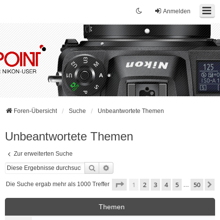
Anmelden
Foren-Übersicht
Suche
Unbeantwortete Themen
Unbeantwortete Themen
Zur erweiterten Suche
Suche
Erweiterte Suche
Seite
1
von
50
1
2
3
4
5
50
N
Die Suche ergab mehr als 1000 Treffer
…
Themen