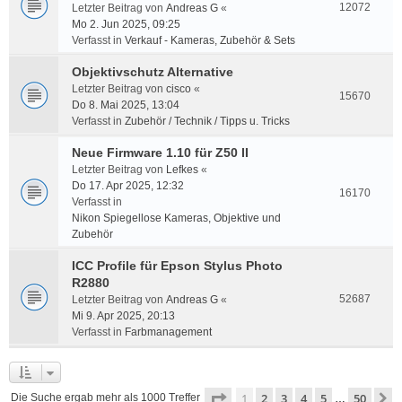
12072
Letzter Beitrag von
Andreas G
«
Mo 2. Jun 2025, 09:25
Verfasst in
Verkauf - Kameras, Zubehör & Sets
Objektivschutz Alternative
Letzter Beitrag von
cisco
«
15670
Do 8. Mai 2025, 13:04
Verfasst in
Zubehör / Technik / Tipps u. Tricks
Neue Firmware 1.10 für Z50 II
Letzter Beitrag von
Lefkes
«
Do 17. Apr 2025, 12:32
16170
Verfasst in
Nikon Spiegellose Kameras, Objektive und
Zubehör
ICC Profile für Epson Stylus Photo
R2880
52687
Letzter Beitrag von
Andreas G
«
Mi 9. Apr 2025, 20:13
Verfasst in
Farbmanagement
Seite
1
von
50
1
2
3
4
5
50
N
Die Suche ergab mehr als 1000 Treffer
…