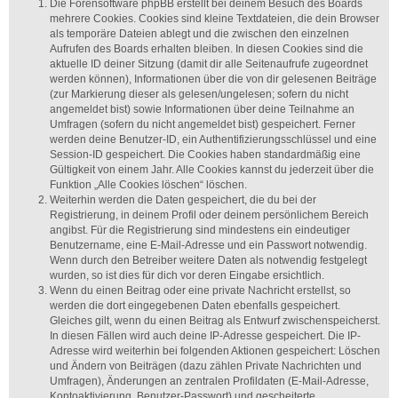
Die Forensoftware phpBB erstellt bei deinem Besuch des Boards
mehrere Cookies. Cookies sind kleine Textdateien, die dein Browser
als temporäre Dateien ablegt und die zwischen den einzelnen
Aufrufen des Boards erhalten bleiben. In diesen Cookies sind die
aktuelle ID deiner Sitzung (damit dir alle Seitenaufrufe zugeordnet
werden können), Informationen über die von dir gelesenen Beiträge
(zur Markierung dieser als gelesen/ungelesen; sofern du nicht
angemeldet bist) sowie Informationen über deine Teilnahme an
Umfragen (sofern du nicht angemeldet bist) gespeichert. Ferner
werden deine Benutzer-ID, ein Authentifizierungsschlüssel und eine
Session-ID gespeichert. Die Cookies haben standardmäßig eine
Gültigkeit von einem Jahr. Alle Cookies kannst du jederzeit über die
Funktion „Alle Cookies löschen“ löschen.
Weiterhin werden die Daten gespeichert, die du bei der
Registrierung, in deinem Profil oder deinem persönlichem Bereich
angibst. Für die Registrierung sind mindestens ein eindeutiger
Benutzername, eine E-Mail-Adresse und ein Passwort notwendig.
Wenn durch den Betreiber weitere Daten als notwendig festgelegt
wurden, so ist dies für dich vor deren Eingabe ersichtlich.
Wenn du einen Beitrag oder eine private Nachricht erstellst, so
werden die dort eingegebenen Daten ebenfalls gespeichert.
Gleiches gilt, wenn du einen Beitrag als Entwurf zwischenspeicherst.
In diesen Fällen wird auch deine IP-Adresse gespeichert. Die IP-
Adresse wird weiterhin bei folgenden Aktionen gespeichert: Löschen
und Ändern von Beiträgen (dazu zählen Private Nachrichten und
Umfragen), Änderungen an zentralen Profildaten (E-Mail-Adresse,
Kontoaktivierung, Benutzer-Passwort) und gescheiterte