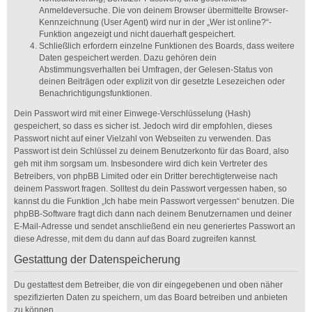
Anmeldeversuche. Die von deinem Browser übermittelte Browser-
Kennzeichnung (User Agent) wird nur in der „Wer ist online?“-
Funktion angezeigt und nicht dauerhaft gespeichert.
Schließlich erfordern einzelne Funktionen des Boards, dass weitere
Daten gespeichert werden. Dazu gehören dein
Abstimmungsverhalten bei Umfragen, der Gelesen-Status von
deinen Beiträgen oder explizit von dir gesetzte Lesezeichen oder
Benachrichtigungsfunktionen.
Dein Passwort wird mit einer Einwege-Verschlüsselung (Hash)
gespeichert, so dass es sicher ist. Jedoch wird dir empfohlen, dieses
Passwort nicht auf einer Vielzahl von Webseiten zu verwenden. Das
Passwort ist dein Schlüssel zu deinem Benutzerkonto für das Board, also
geh mit ihm sorgsam um. Insbesondere wird dich kein Vertreter des
Betreibers, von phpBB Limited oder ein Dritter berechtigterweise nach
deinem Passwort fragen. Solltest du dein Passwort vergessen haben, so
kannst du die Funktion „Ich habe mein Passwort vergessen“ benutzen. Die
phpBB-Software fragt dich dann nach deinem Benutzernamen und deiner
E-Mail-Adresse und sendet anschließend ein neu generiertes Passwort an
diese Adresse, mit dem du dann auf das Board zugreifen kannst.
Gestattung der Datenspeicherung
Du gestattest dem Betreiber, die von dir eingegebenen und oben näher
spezifizierten Daten zu speichern, um das Board betreiben und anbieten
zu können.