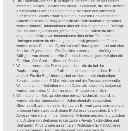
Die Forensoftware phpBB erstellt bei deinem Besuch des Boards
mehrere Cookies. Cookies sind kleine Textdateien, die dein Browser
als temporäre Dateien ablegt und die zwischen den einzelnen
Aufrufen des Boards erhalten bleiben. In diesen Cookies sind die
aktuelle ID deiner Sitzung (damit dir alle Seitenaufrufe zugeordnet
werden können), Informationen über die von dir gelesenen Beiträge
(zur Markierung dieser als gelesen/ungelesen; sofern du nicht
angemeldet bist) sowie Informationen über deine Teilnahme an
Umfragen (sofern du nicht angemeldet bist) gespeichert. Ferner
werden deine Benutzer-ID, ein Authentifizierungsschlüssel und eine
Session-ID gespeichert. Die Cookies haben standardmäßig eine
Gültigkeit von einem Jahr. Alle Cookies kannst du jederzeit über die
Funktion „Alle Cookies löschen“ löschen.
Weiterhin werden die Daten gespeichert, die du bei der
Registrierung, in deinem Profil oder deinem persönlichem Bereich
angibst. Für die Registrierung sind mindestens ein eindeutiger
Benutzername, eine E-Mail-Adresse und ein Passwort notwendig.
Wenn durch den Betreiber weitere Daten als notwendig festgelegt
wurden, so ist dies für dich vor deren Eingabe ersichtlich.
Wenn du einen Beitrag oder eine private Nachricht erstellst, so
werden die dort eingegebenen Daten ebenfalls gespeichert.
Gleiches gilt, wenn du einen Beitrag als Entwurf zwischenspeicherst.
In diesen Fällen wird auch deine IP-Adresse gespeichert. Die IP-
Adresse wird weiterhin bei folgenden Aktionen gespeichert: Löschen
und Ändern von Beiträgen (dazu zählen Private Nachrichten und
Umfragen), Änderungen an zentralen Profildaten (E-Mail-Adresse,
Kontoaktivierung, Benutzer-Passwort) und gescheiterte