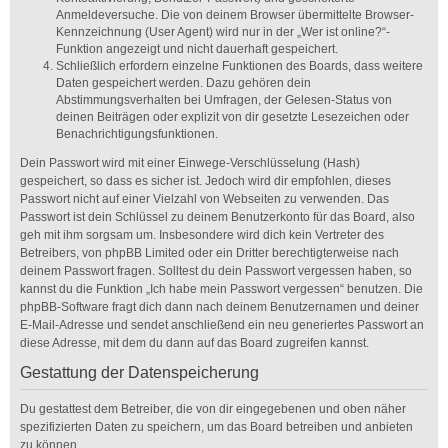
Anmeldeversuche. Die von deinem Browser übermittelte Browser-
Kennzeichnung (User Agent) wird nur in der „Wer ist online?“-
Funktion angezeigt und nicht dauerhaft gespeichert.
Schließlich erfordern einzelne Funktionen des Boards, dass weitere
Daten gespeichert werden. Dazu gehören dein
Abstimmungsverhalten bei Umfragen, der Gelesen-Status von
deinen Beiträgen oder explizit von dir gesetzte Lesezeichen oder
Benachrichtigungsfunktionen.
Dein Passwort wird mit einer Einwege-Verschlüsselung (Hash)
gespeichert, so dass es sicher ist. Jedoch wird dir empfohlen, dieses
Passwort nicht auf einer Vielzahl von Webseiten zu verwenden. Das
Passwort ist dein Schlüssel zu deinem Benutzerkonto für das Board, also
geh mit ihm sorgsam um. Insbesondere wird dich kein Vertreter des
Betreibers, von phpBB Limited oder ein Dritter berechtigterweise nach
deinem Passwort fragen. Solltest du dein Passwort vergessen haben, so
kannst du die Funktion „Ich habe mein Passwort vergessen“ benutzen. Die
phpBB-Software fragt dich dann nach deinem Benutzernamen und deiner
E-Mail-Adresse und sendet anschließend ein neu generiertes Passwort an
diese Adresse, mit dem du dann auf das Board zugreifen kannst.
Gestattung der Datenspeicherung
Du gestattest dem Betreiber, die von dir eingegebenen und oben näher
spezifizierten Daten zu speichern, um das Board betreiben und anbieten
zu können.