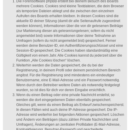
Die Forensoftware phpBB erstellt bei deinem Besuch des Boards
mehrere Cookies. Cookies sind kleine Textdateien, die dein Browser
als temporäre Dateien ablegt und die zwischen den einzelnen
Aufrufen des Boards erhalten bleiben. In diesen Cookies sind die
aktuelle ID deiner Sitzung (damit dir alle Seitenaufrufe zugeordnet
werden können), Informationen über die von dir gelesenen Beiträge
(zur Markierung dieser als gelesen/ungelesen; sofern du nicht
angemeldet bist) sowie Informationen über deine Teilnahme an
Umfragen (sofern du nicht angemeldet bist) gespeichert. Ferner
werden deine Benutzer-ID, ein Authentifizierungsschlüssel und eine
Session-ID gespeichert. Die Cookies haben standardmäßig eine
Gültigkeit von einem Jahr. Alle Cookies kannst du jederzeit über die
Funktion „Alle Cookies löschen“ löschen.
Weiterhin werden die Daten gespeichert, die du bei der
Registrierung, in deinem Profil oder deinem persönlichem Bereich
angibst. Für die Registrierung sind mindestens ein eindeutiger
Benutzername, eine E-Mail-Adresse und ein Passwort notwendig.
Wenn durch den Betreiber weitere Daten als notwendig festgelegt
wurden, so ist dies für dich vor deren Eingabe ersichtlich.
Wenn du einen Beitrag oder eine private Nachricht erstellst, so
werden die dort eingegebenen Daten ebenfalls gespeichert.
Gleiches gilt, wenn du einen Beitrag als Entwurf zwischenspeicherst.
In diesen Fällen wird auch deine IP-Adresse gespeichert. Die IP-
Adresse wird weiterhin bei folgenden Aktionen gespeichert: Löschen
und Ändern von Beiträgen (dazu zählen Private Nachrichten und
Umfragen), Änderungen an zentralen Profildaten (E-Mail-Adresse,
Kontoaktivierung, Benutzer-Passwort) und gescheiterte