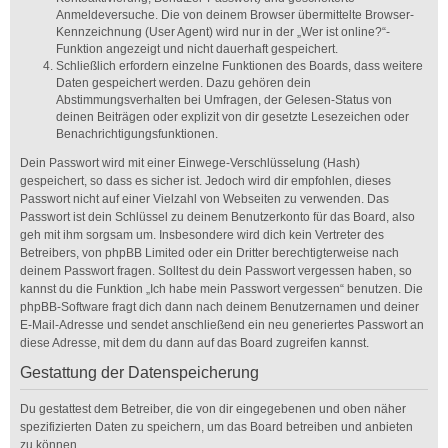
Anmeldeversuche. Die von deinem Browser übermittelte Browser-
Kennzeichnung (User Agent) wird nur in der „Wer ist online?“-
Funktion angezeigt und nicht dauerhaft gespeichert.
Schließlich erfordern einzelne Funktionen des Boards, dass weitere
Daten gespeichert werden. Dazu gehören dein
Abstimmungsverhalten bei Umfragen, der Gelesen-Status von
deinen Beiträgen oder explizit von dir gesetzte Lesezeichen oder
Benachrichtigungsfunktionen.
Dein Passwort wird mit einer Einwege-Verschlüsselung (Hash)
gespeichert, so dass es sicher ist. Jedoch wird dir empfohlen, dieses
Passwort nicht auf einer Vielzahl von Webseiten zu verwenden. Das
Passwort ist dein Schlüssel zu deinem Benutzerkonto für das Board, also
geh mit ihm sorgsam um. Insbesondere wird dich kein Vertreter des
Betreibers, von phpBB Limited oder ein Dritter berechtigterweise nach
deinem Passwort fragen. Solltest du dein Passwort vergessen haben, so
kannst du die Funktion „Ich habe mein Passwort vergessen“ benutzen. Die
phpBB-Software fragt dich dann nach deinem Benutzernamen und deiner
E-Mail-Adresse und sendet anschließend ein neu generiertes Passwort an
diese Adresse, mit dem du dann auf das Board zugreifen kannst.
Gestattung der Datenspeicherung
Du gestattest dem Betreiber, die von dir eingegebenen und oben näher
spezifizierten Daten zu speichern, um das Board betreiben und anbieten
zu können.