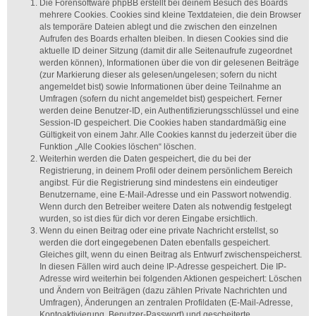
Die Forensoftware phpBB erstellt bei deinem Besuch des Boards
mehrere Cookies. Cookies sind kleine Textdateien, die dein Browser
als temporäre Dateien ablegt und die zwischen den einzelnen
Aufrufen des Boards erhalten bleiben. In diesen Cookies sind die
aktuelle ID deiner Sitzung (damit dir alle Seitenaufrufe zugeordnet
werden können), Informationen über die von dir gelesenen Beiträge
(zur Markierung dieser als gelesen/ungelesen; sofern du nicht
angemeldet bist) sowie Informationen über deine Teilnahme an
Umfragen (sofern du nicht angemeldet bist) gespeichert. Ferner
werden deine Benutzer-ID, ein Authentifizierungsschlüssel und eine
Session-ID gespeichert. Die Cookies haben standardmäßig eine
Gültigkeit von einem Jahr. Alle Cookies kannst du jederzeit über die
Funktion „Alle Cookies löschen“ löschen.
Weiterhin werden die Daten gespeichert, die du bei der
Registrierung, in deinem Profil oder deinem persönlichem Bereich
angibst. Für die Registrierung sind mindestens ein eindeutiger
Benutzername, eine E-Mail-Adresse und ein Passwort notwendig.
Wenn durch den Betreiber weitere Daten als notwendig festgelegt
wurden, so ist dies für dich vor deren Eingabe ersichtlich.
Wenn du einen Beitrag oder eine private Nachricht erstellst, so
werden die dort eingegebenen Daten ebenfalls gespeichert.
Gleiches gilt, wenn du einen Beitrag als Entwurf zwischenspeicherst.
In diesen Fällen wird auch deine IP-Adresse gespeichert. Die IP-
Adresse wird weiterhin bei folgenden Aktionen gespeichert: Löschen
und Ändern von Beiträgen (dazu zählen Private Nachrichten und
Umfragen), Änderungen an zentralen Profildaten (E-Mail-Adresse,
Kontoaktivierung, Benutzer-Passwort) und gescheiterte