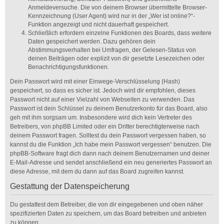
Anmeldeversuche. Die von deinem Browser übermittelte Browser-
Kennzeichnung (User Agent) wird nur in der „Wer ist online?“-
Funktion angezeigt und nicht dauerhaft gespeichert.
Schließlich erfordern einzelne Funktionen des Boards, dass weitere
Daten gespeichert werden. Dazu gehören dein
Abstimmungsverhalten bei Umfragen, der Gelesen-Status von
deinen Beiträgen oder explizit von dir gesetzte Lesezeichen oder
Benachrichtigungsfunktionen.
Dein Passwort wird mit einer Einwege-Verschlüsselung (Hash)
gespeichert, so dass es sicher ist. Jedoch wird dir empfohlen, dieses
Passwort nicht auf einer Vielzahl von Webseiten zu verwenden. Das
Passwort ist dein Schlüssel zu deinem Benutzerkonto für das Board, also
geh mit ihm sorgsam um. Insbesondere wird dich kein Vertreter des
Betreibers, von phpBB Limited oder ein Dritter berechtigterweise nach
deinem Passwort fragen. Solltest du dein Passwort vergessen haben, so
kannst du die Funktion „Ich habe mein Passwort vergessen“ benutzen. Die
phpBB-Software fragt dich dann nach deinem Benutzernamen und deiner
E-Mail-Adresse und sendet anschließend ein neu generiertes Passwort an
diese Adresse, mit dem du dann auf das Board zugreifen kannst.
Gestattung der Datenspeicherung
Du gestattest dem Betreiber, die von dir eingegebenen und oben näher
spezifizierten Daten zu speichern, um das Board betreiben und anbieten
zu können.