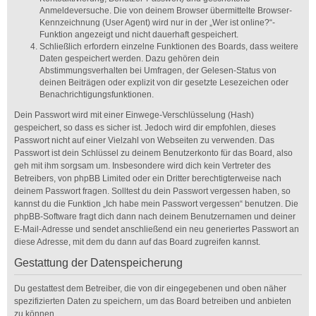
Anmeldeversuche. Die von deinem Browser übermittelte Browser-
Kennzeichnung (User Agent) wird nur in der „Wer ist online?“-
Funktion angezeigt und nicht dauerhaft gespeichert.
Schließlich erfordern einzelne Funktionen des Boards, dass weitere
Daten gespeichert werden. Dazu gehören dein
Abstimmungsverhalten bei Umfragen, der Gelesen-Status von
deinen Beiträgen oder explizit von dir gesetzte Lesezeichen oder
Benachrichtigungsfunktionen.
Dein Passwort wird mit einer Einwege-Verschlüsselung (Hash)
gespeichert, so dass es sicher ist. Jedoch wird dir empfohlen, dieses
Passwort nicht auf einer Vielzahl von Webseiten zu verwenden. Das
Passwort ist dein Schlüssel zu deinem Benutzerkonto für das Board, also
geh mit ihm sorgsam um. Insbesondere wird dich kein Vertreter des
Betreibers, von phpBB Limited oder ein Dritter berechtigterweise nach
deinem Passwort fragen. Solltest du dein Passwort vergessen haben, so
kannst du die Funktion „Ich habe mein Passwort vergessen“ benutzen. Die
phpBB-Software fragt dich dann nach deinem Benutzernamen und deiner
E-Mail-Adresse und sendet anschließend ein neu generiertes Passwort an
diese Adresse, mit dem du dann auf das Board zugreifen kannst.
Gestattung der Datenspeicherung
Du gestattest dem Betreiber, die von dir eingegebenen und oben näher
spezifizierten Daten zu speichern, um das Board betreiben und anbieten
zu können.