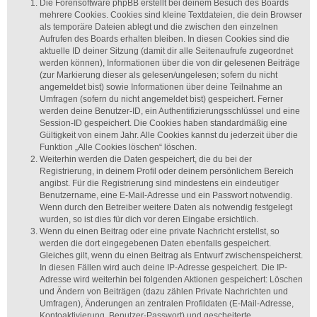
Die Forensoftware phpBB erstellt bei deinem Besuch des Boards
mehrere Cookies. Cookies sind kleine Textdateien, die dein Browser
als temporäre Dateien ablegt und die zwischen den einzelnen
Aufrufen des Boards erhalten bleiben. In diesen Cookies sind die
aktuelle ID deiner Sitzung (damit dir alle Seitenaufrufe zugeordnet
werden können), Informationen über die von dir gelesenen Beiträge
(zur Markierung dieser als gelesen/ungelesen; sofern du nicht
angemeldet bist) sowie Informationen über deine Teilnahme an
Umfragen (sofern du nicht angemeldet bist) gespeichert. Ferner
werden deine Benutzer-ID, ein Authentifizierungsschlüssel und eine
Session-ID gespeichert. Die Cookies haben standardmäßig eine
Gültigkeit von einem Jahr. Alle Cookies kannst du jederzeit über die
Funktion „Alle Cookies löschen“ löschen.
Weiterhin werden die Daten gespeichert, die du bei der
Registrierung, in deinem Profil oder deinem persönlichem Bereich
angibst. Für die Registrierung sind mindestens ein eindeutiger
Benutzername, eine E-Mail-Adresse und ein Passwort notwendig.
Wenn durch den Betreiber weitere Daten als notwendig festgelegt
wurden, so ist dies für dich vor deren Eingabe ersichtlich.
Wenn du einen Beitrag oder eine private Nachricht erstellst, so
werden die dort eingegebenen Daten ebenfalls gespeichert.
Gleiches gilt, wenn du einen Beitrag als Entwurf zwischenspeicherst.
In diesen Fällen wird auch deine IP-Adresse gespeichert. Die IP-
Adresse wird weiterhin bei folgenden Aktionen gespeichert: Löschen
und Ändern von Beiträgen (dazu zählen Private Nachrichten und
Umfragen), Änderungen an zentralen Profildaten (E-Mail-Adresse,
Kontoaktivierung, Benutzer-Passwort) und gescheiterte