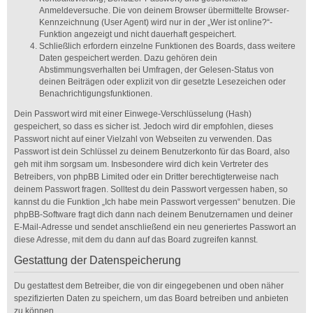
Anmeldeversuche. Die von deinem Browser übermittelte Browser-
Kennzeichnung (User Agent) wird nur in der „Wer ist online?“-
Funktion angezeigt und nicht dauerhaft gespeichert.
Schließlich erfordern einzelne Funktionen des Boards, dass weitere
Daten gespeichert werden. Dazu gehören dein
Abstimmungsverhalten bei Umfragen, der Gelesen-Status von
deinen Beiträgen oder explizit von dir gesetzte Lesezeichen oder
Benachrichtigungsfunktionen.
Dein Passwort wird mit einer Einwege-Verschlüsselung (Hash)
gespeichert, so dass es sicher ist. Jedoch wird dir empfohlen, dieses
Passwort nicht auf einer Vielzahl von Webseiten zu verwenden. Das
Passwort ist dein Schlüssel zu deinem Benutzerkonto für das Board, also
geh mit ihm sorgsam um. Insbesondere wird dich kein Vertreter des
Betreibers, von phpBB Limited oder ein Dritter berechtigterweise nach
deinem Passwort fragen. Solltest du dein Passwort vergessen haben, so
kannst du die Funktion „Ich habe mein Passwort vergessen“ benutzen. Die
phpBB-Software fragt dich dann nach deinem Benutzernamen und deiner
E-Mail-Adresse und sendet anschließend ein neu generiertes Passwort an
diese Adresse, mit dem du dann auf das Board zugreifen kannst.
Gestattung der Datenspeicherung
Du gestattest dem Betreiber, die von dir eingegebenen und oben näher
spezifizierten Daten zu speichern, um das Board betreiben und anbieten
zu können.