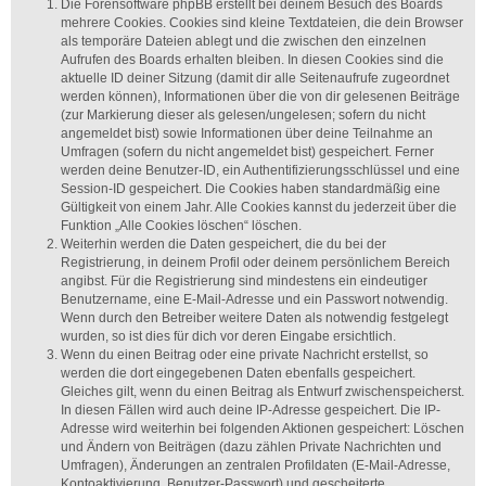
Die Forensoftware phpBB erstellt bei deinem Besuch des Boards
mehrere Cookies. Cookies sind kleine Textdateien, die dein Browser
als temporäre Dateien ablegt und die zwischen den einzelnen
Aufrufen des Boards erhalten bleiben. In diesen Cookies sind die
aktuelle ID deiner Sitzung (damit dir alle Seitenaufrufe zugeordnet
werden können), Informationen über die von dir gelesenen Beiträge
(zur Markierung dieser als gelesen/ungelesen; sofern du nicht
angemeldet bist) sowie Informationen über deine Teilnahme an
Umfragen (sofern du nicht angemeldet bist) gespeichert. Ferner
werden deine Benutzer-ID, ein Authentifizierungsschlüssel und eine
Session-ID gespeichert. Die Cookies haben standardmäßig eine
Gültigkeit von einem Jahr. Alle Cookies kannst du jederzeit über die
Funktion „Alle Cookies löschen“ löschen.
Weiterhin werden die Daten gespeichert, die du bei der
Registrierung, in deinem Profil oder deinem persönlichem Bereich
angibst. Für die Registrierung sind mindestens ein eindeutiger
Benutzername, eine E-Mail-Adresse und ein Passwort notwendig.
Wenn durch den Betreiber weitere Daten als notwendig festgelegt
wurden, so ist dies für dich vor deren Eingabe ersichtlich.
Wenn du einen Beitrag oder eine private Nachricht erstellst, so
werden die dort eingegebenen Daten ebenfalls gespeichert.
Gleiches gilt, wenn du einen Beitrag als Entwurf zwischenspeicherst.
In diesen Fällen wird auch deine IP-Adresse gespeichert. Die IP-
Adresse wird weiterhin bei folgenden Aktionen gespeichert: Löschen
und Ändern von Beiträgen (dazu zählen Private Nachrichten und
Umfragen), Änderungen an zentralen Profildaten (E-Mail-Adresse,
Kontoaktivierung, Benutzer-Passwort) und gescheiterte