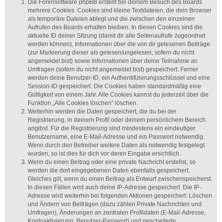
Die Forensoftware phpBB erstellt bei deinem Besuch des Boards
mehrere Cookies. Cookies sind kleine Textdateien, die dein Browser
als temporäre Dateien ablegt und die zwischen den einzelnen
Aufrufen des Boards erhalten bleiben. In diesen Cookies sind die
aktuelle ID deiner Sitzung (damit dir alle Seitenaufrufe zugeordnet
werden können), Informationen über die von dir gelesenen Beiträge
(zur Markierung dieser als gelesen/ungelesen; sofern du nicht
angemeldet bist) sowie Informationen über deine Teilnahme an
Umfragen (sofern du nicht angemeldet bist) gespeichert. Ferner
werden deine Benutzer-ID, ein Authentifizierungsschlüssel und eine
Session-ID gespeichert. Die Cookies haben standardmäßig eine
Gültigkeit von einem Jahr. Alle Cookies kannst du jederzeit über die
Funktion „Alle Cookies löschen“ löschen.
Weiterhin werden die Daten gespeichert, die du bei der
Registrierung, in deinem Profil oder deinem persönlichem Bereich
angibst. Für die Registrierung sind mindestens ein eindeutiger
Benutzername, eine E-Mail-Adresse und ein Passwort notwendig.
Wenn durch den Betreiber weitere Daten als notwendig festgelegt
wurden, so ist dies für dich vor deren Eingabe ersichtlich.
Wenn du einen Beitrag oder eine private Nachricht erstellst, so
werden die dort eingegebenen Daten ebenfalls gespeichert.
Gleiches gilt, wenn du einen Beitrag als Entwurf zwischenspeicherst.
In diesen Fällen wird auch deine IP-Adresse gespeichert. Die IP-
Adresse wird weiterhin bei folgenden Aktionen gespeichert: Löschen
und Ändern von Beiträgen (dazu zählen Private Nachrichten und
Umfragen), Änderungen an zentralen Profildaten (E-Mail-Adresse,
Kontoaktivierung, Benutzer-Passwort) und gescheiterte