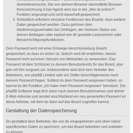
Anmeldeversuche. Die von deinem Browser übermittelte Browser-
Kennzeichnung (User Agent) wird nur in der „Wer ist online?“-
Funktion angezeigt und nicht dauerhaft gespeichert.
Schließlich erfordern einzelne Funktionen des Boards, dass weitere
Daten gespeichert werden. Dazu gehören dein
Abstimmungsverhalten bei Umfragen, der Gelesen-Status von
deinen Beiträgen oder explizit von dir gesetzte Lesezeichen oder
Benachrichtigungsfunktionen.
Dein Passwort wird mit einer Einwege-Verschlüsselung (Hash)
gespeichert, so dass es sicher ist. Jedoch wird dir empfohlen, dieses
Passwort nicht auf einer Vielzahl von Webseiten zu verwenden. Das
Passwort ist dein Schlüssel zu deinem Benutzerkonto für das Board, also
geh mit ihm sorgsam um. Insbesondere wird dich kein Vertreter des
Betreibers, von phpBB Limited oder ein Dritter berechtigterweise nach
deinem Passwort fragen. Solltest du dein Passwort vergessen haben, so
kannst du die Funktion „Ich habe mein Passwort vergessen“ benutzen. Die
phpBB-Software fragt dich dann nach deinem Benutzernamen und deiner
E-Mail-Adresse und sendet anschließend ein neu generiertes Passwort an
diese Adresse, mit dem du dann auf das Board zugreifen kannst.
Gestattung der Datenspeicherung
Du gestattest dem Betreiber, die von dir eingegebenen und oben näher
spezifizierten Daten zu speichern, um das Board betreiben und anbieten
zu können.