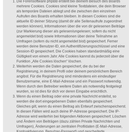
Die Forensoftware phpBB erstellt bei deinem Besuch des Boards
mehrere Cookies. Cookies sind kleine Textdateien, die dein Browser
als temporäre Dateien ablegt und die zwischen den einzelnen
Aufrufen des Boards erhalten bleiben. In diesen Cookies sind die
aktuelle ID deiner Sitzung (damit dir alle Seitenaufrufe zugeordnet
werden können), Informationen über die von dir gelesenen Beiträge
(zur Markierung dieser als gelesen/ungelesen; sofern du nicht
angemeldet bist) sowie Informationen über deine Teilnahme an
Umfragen (sofern du nicht angemeldet bist) gespeichert. Ferner
werden deine Benutzer-ID, ein Authentifizierungsschlüssel und eine
Session-ID gespeichert. Die Cookies haben standardmäßig eine
Gültigkeit von einem Jahr. Alle Cookies kannst du jederzeit über die
Funktion „Alle Cookies löschen“ löschen.
Weiterhin werden die Daten gespeichert, die du bei der
Registrierung, in deinem Profil oder deinem persönlichem Bereich
angibst. Für die Registrierung sind mindestens ein eindeutiger
Benutzername, eine E-Mail-Adresse und ein Passwort notwendig.
Wenn durch den Betreiber weitere Daten als notwendig festgelegt
wurden, so ist dies für dich vor deren Eingabe ersichtlich.
Wenn du einen Beitrag oder eine private Nachricht erstellst, so
werden die dort eingegebenen Daten ebenfalls gespeichert.
Gleiches gilt, wenn du einen Beitrag als Entwurf zwischenspeicherst.
In diesen Fällen wird auch deine IP-Adresse gespeichert. Die IP-
Adresse wird weiterhin bei folgenden Aktionen gespeichert: Löschen
und Ändern von Beiträgen (dazu zählen Private Nachrichten und
Umfragen), Änderungen an zentralen Profildaten (E-Mail-Adresse,
Kontoaktivierung, Benutzer-Passwort) und gescheiterte