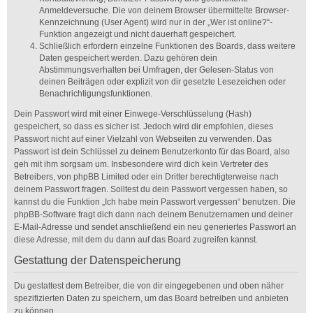
Anmeldeversuche. Die von deinem Browser übermittelte Browser-
Kennzeichnung (User Agent) wird nur in der „Wer ist online?“-
Funktion angezeigt und nicht dauerhaft gespeichert.
Schließlich erfordern einzelne Funktionen des Boards, dass weitere
Daten gespeichert werden. Dazu gehören dein
Abstimmungsverhalten bei Umfragen, der Gelesen-Status von
deinen Beiträgen oder explizit von dir gesetzte Lesezeichen oder
Benachrichtigungsfunktionen.
Dein Passwort wird mit einer Einwege-Verschlüsselung (Hash)
gespeichert, so dass es sicher ist. Jedoch wird dir empfohlen, dieses
Passwort nicht auf einer Vielzahl von Webseiten zu verwenden. Das
Passwort ist dein Schlüssel zu deinem Benutzerkonto für das Board, also
geh mit ihm sorgsam um. Insbesondere wird dich kein Vertreter des
Betreibers, von phpBB Limited oder ein Dritter berechtigterweise nach
deinem Passwort fragen. Solltest du dein Passwort vergessen haben, so
kannst du die Funktion „Ich habe mein Passwort vergessen“ benutzen. Die
phpBB-Software fragt dich dann nach deinem Benutzernamen und deiner
E-Mail-Adresse und sendet anschließend ein neu generiertes Passwort an
diese Adresse, mit dem du dann auf das Board zugreifen kannst.
Gestattung der Datenspeicherung
Du gestattest dem Betreiber, die von dir eingegebenen und oben näher
spezifizierten Daten zu speichern, um das Board betreiben und anbieten
zu können.