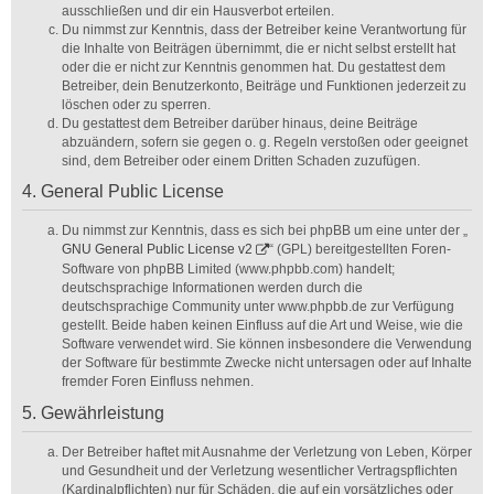
ausschließen und dir ein Hausverbot erteilen.
Du nimmst zur Kenntnis, dass der Betreiber keine Verantwortung für
die Inhalte von Beiträgen übernimmt, die er nicht selbst erstellt hat
oder die er nicht zur Kenntnis genommen hat. Du gestattest dem
Betreiber, dein Benutzerkonto, Beiträge und Funktionen jederzeit zu
löschen oder zu sperren.
Du gestattest dem Betreiber darüber hinaus, deine Beiträge
abzuändern, sofern sie gegen o. g. Regeln verstoßen oder geeignet
sind, dem Betreiber oder einem Dritten Schaden zuzufügen.
4. General Public License
Du nimmst zur Kenntnis, dass es sich bei phpBB um eine unter der „
GNU General Public License v2
“ (GPL) bereitgestellten Foren-
Software von phpBB Limited (www.phpbb.com) handelt;
deutschsprachige Informationen werden durch die
deutschsprachige Community unter www.phpbb.de zur Verfügung
gestellt. Beide haben keinen Einfluss auf die Art und Weise, wie die
Software verwendet wird. Sie können insbesondere die Verwendung
der Software für bestimmte Zwecke nicht untersagen oder auf Inhalte
fremder Foren Einfluss nehmen.
5. Gewährleistung
Der Betreiber haftet mit Ausnahme der Verletzung von Leben, Körper
und Gesundheit und der Verletzung wesentlicher Vertragspflichten
(Kardinalpflichten) nur für Schäden, die auf ein vorsätzliches oder