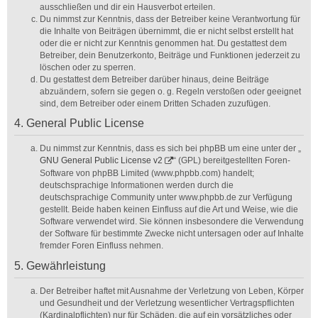
ausschließen und dir ein Hausverbot erteilen.
Du nimmst zur Kenntnis, dass der Betreiber keine Verantwortung für
die Inhalte von Beiträgen übernimmt, die er nicht selbst erstellt hat
oder die er nicht zur Kenntnis genommen hat. Du gestattest dem
Betreiber, dein Benutzerkonto, Beiträge und Funktionen jederzeit zu
löschen oder zu sperren.
Du gestattest dem Betreiber darüber hinaus, deine Beiträge
abzuändern, sofern sie gegen o. g. Regeln verstoßen oder geeignet
sind, dem Betreiber oder einem Dritten Schaden zuzufügen.
4. General Public License
Du nimmst zur Kenntnis, dass es sich bei phpBB um eine unter der „
GNU General Public License v2
“ (GPL) bereitgestellten Foren-
Software von phpBB Limited (www.phpbb.com) handelt;
deutschsprachige Informationen werden durch die
deutschsprachige Community unter www.phpbb.de zur Verfügung
gestellt. Beide haben keinen Einfluss auf die Art und Weise, wie die
Software verwendet wird. Sie können insbesondere die Verwendung
der Software für bestimmte Zwecke nicht untersagen oder auf Inhalte
fremder Foren Einfluss nehmen.
5. Gewährleistung
Der Betreiber haftet mit Ausnahme der Verletzung von Leben, Körper
und Gesundheit und der Verletzung wesentlicher Vertragspflichten
(Kardinalpflichten) nur für Schäden, die auf ein vorsätzliches oder