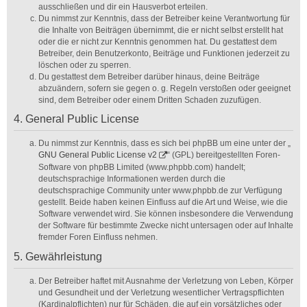
ausschließen und dir ein Hausverbot erteilen.
Du nimmst zur Kenntnis, dass der Betreiber keine Verantwortung für
die Inhalte von Beiträgen übernimmt, die er nicht selbst erstellt hat
oder die er nicht zur Kenntnis genommen hat. Du gestattest dem
Betreiber, dein Benutzerkonto, Beiträge und Funktionen jederzeit zu
löschen oder zu sperren.
Du gestattest dem Betreiber darüber hinaus, deine Beiträge
abzuändern, sofern sie gegen o. g. Regeln verstoßen oder geeignet
sind, dem Betreiber oder einem Dritten Schaden zuzufügen.
4. General Public License
Du nimmst zur Kenntnis, dass es sich bei phpBB um eine unter der „
GNU General Public License v2
“ (GPL) bereitgestellten Foren-
Software von phpBB Limited (www.phpbb.com) handelt;
deutschsprachige Informationen werden durch die
deutschsprachige Community unter www.phpbb.de zur Verfügung
gestellt. Beide haben keinen Einfluss auf die Art und Weise, wie die
Software verwendet wird. Sie können insbesondere die Verwendung
der Software für bestimmte Zwecke nicht untersagen oder auf Inhalte
fremder Foren Einfluss nehmen.
5. Gewährleistung
Der Betreiber haftet mit Ausnahme der Verletzung von Leben, Körper
und Gesundheit und der Verletzung wesentlicher Vertragspflichten
(Kardinalpflichten) nur für Schäden, die auf ein vorsätzliches oder