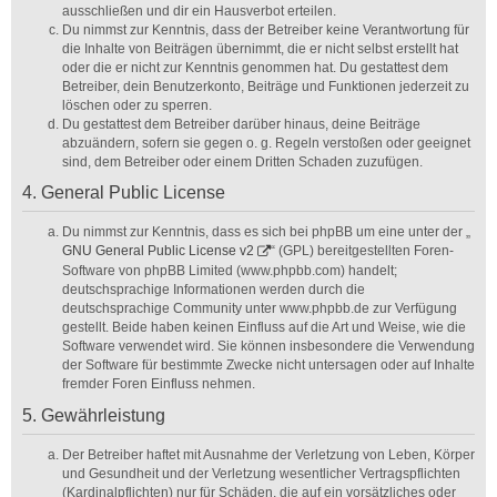
ausschließen und dir ein Hausverbot erteilen.
Du nimmst zur Kenntnis, dass der Betreiber keine Verantwortung für
die Inhalte von Beiträgen übernimmt, die er nicht selbst erstellt hat
oder die er nicht zur Kenntnis genommen hat. Du gestattest dem
Betreiber, dein Benutzerkonto, Beiträge und Funktionen jederzeit zu
löschen oder zu sperren.
Du gestattest dem Betreiber darüber hinaus, deine Beiträge
abzuändern, sofern sie gegen o. g. Regeln verstoßen oder geeignet
sind, dem Betreiber oder einem Dritten Schaden zuzufügen.
4. General Public License
Du nimmst zur Kenntnis, dass es sich bei phpBB um eine unter der „
GNU General Public License v2
“ (GPL) bereitgestellten Foren-
Software von phpBB Limited (www.phpbb.com) handelt;
deutschsprachige Informationen werden durch die
deutschsprachige Community unter www.phpbb.de zur Verfügung
gestellt. Beide haben keinen Einfluss auf die Art und Weise, wie die
Software verwendet wird. Sie können insbesondere die Verwendung
der Software für bestimmte Zwecke nicht untersagen oder auf Inhalte
fremder Foren Einfluss nehmen.
5. Gewährleistung
Der Betreiber haftet mit Ausnahme der Verletzung von Leben, Körper
und Gesundheit und der Verletzung wesentlicher Vertragspflichten
(Kardinalpflichten) nur für Schäden, die auf ein vorsätzliches oder