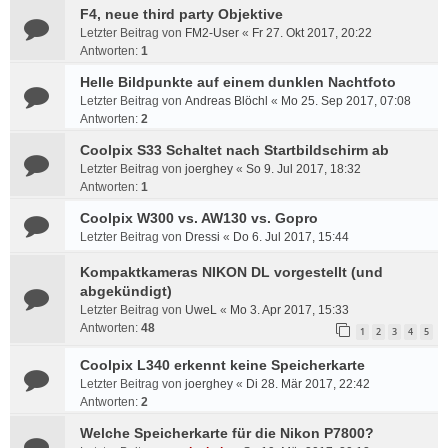
F4, neue third party Objektive
Letzter Beitrag von
FM2-User
«
Fr 27. Okt 2017, 20:22
Antworten:
1
Helle Bildpunkte auf einem dunklen Nachtfoto
Letzter Beitrag von
Andreas Blöchl
«
Mo 25. Sep 2017, 07:08
Antworten:
2
Coolpix S33 Schaltet nach Startbildschirm ab
Letzter Beitrag von
joerghey
«
So 9. Jul 2017, 18:32
Antworten:
1
Coolpix W300 vs. AW130 vs. Gopro
Letzter Beitrag von
Dressi
«
Do 6. Jul 2017, 15:44
Kompaktkameras NIKON DL vorgestellt (und
abgekündigt)
Letzter Beitrag von
UweL
«
Mo 3. Apr 2017, 15:33
Antworten:
48
1
2
3
4
5
Coolpix L340 erkennt keine Speicherkarte
Letzter Beitrag von
joerghey
«
Di 28. Mär 2017, 22:42
Antworten:
2
Welche Speicherkarte für die Nikon P7800?