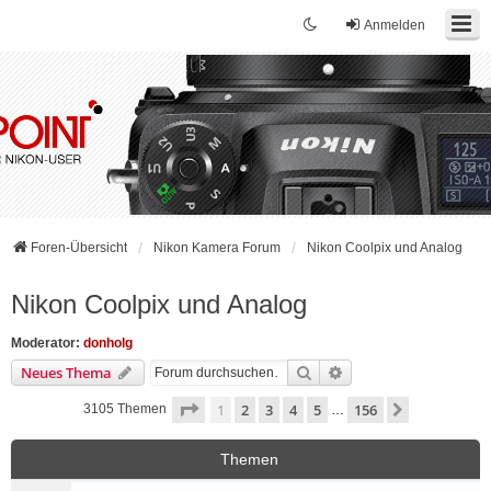
Anmelden
Foren-Übersicht
Nikon Kamera Forum
Nikon Coolpix und Analog
Nikon Coolpix und Analog
Moderator:
donholg
Suche
Erweiterte Suche
Neues Thema
Seite
1
von
156
1
2
3
4
5
156
Nächste
3105 Themen
…
Themen