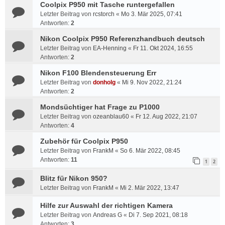
Coolpix P950 mit Tasche runtergefallen
Letzter Beitrag von
rcstorch
«
Mo 3. Mär 2025, 07:41
Antworten:
2
Nikon Coolpix P950 Referenzhandbuch deutsch
Letzter Beitrag von
EA-Henning
«
Fr 11. Okt 2024, 16:55
Antworten:
2
Nikon F100 Blendensteuerung Err
Letzter Beitrag von
donholg
«
Mi 9. Nov 2022, 21:24
Antworten:
2
Mondsüchtiger hat Frage zu P1000
Letzter Beitrag von
ozeanblau60
«
Fr 12. Aug 2022, 21:07
Antworten:
4
Zubehör für Coolpix P950
Letzter Beitrag von
FrankM
«
So 6. Mär 2022, 08:45
Antworten:
11
1
2
Blitz für Nikon 950?
Letzter Beitrag von
FrankM
«
Mi 2. Mär 2022, 13:47
Hilfe zur Auswahl der richtigen Kamera
Letzter Beitrag von
Andreas G
«
Di 7. Sep 2021, 08:18
Antworten:
3