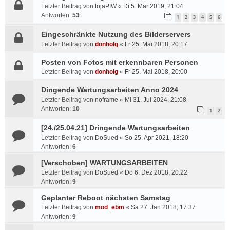
Letzter Beitrag von
tojaPIW
«
Di 5. Mär 2019, 21:04
Antworten:
53
1
2
3
4
5
6
Eingeschränkte Nutzung des Bilderservers
Letzter Beitrag von
donholg
«
Fr 25. Mai 2018, 20:17
Posten von Fotos mit erkennbaren Personen
Letzter Beitrag von
donholg
«
Fr 25. Mai 2018, 20:00
Dingende Wartungsarbeiten Anno 2024
Letzter Beitrag von
noframe
«
Mi 31. Jul 2024, 21:08
Antworten:
10
1
2
[24./25.04.21] Dringende Wartungsarbeiten
Letzter Beitrag von
DoSued
«
So 25. Apr 2021, 18:20
Antworten:
6
[Verschoben] WARTUNGSARBEITEN
Letzter Beitrag von
DoSued
«
Do 6. Dez 2018, 20:22
Antworten:
9
Geplanter Reboot nächsten Samstag
Letzter Beitrag von
mod_ebm
«
Sa 27. Jan 2018, 17:37
Antworten:
9