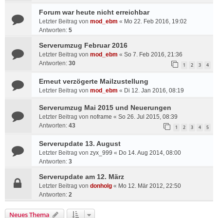
Forum war heute nicht erreichbar
Letzter Beitrag von
mod_ebm
«
Mo 22. Feb 2016, 19:02
Antworten:
5
Serverumzug Februar 2016
Letzter Beitrag von
mod_ebm
«
So 7. Feb 2016, 21:36
Antworten:
30
1
2
3
4
Erneut verzögerte Mailzustellung
Letzter Beitrag von
mod_ebm
«
Di 12. Jan 2016, 08:19
Serverumzug Mai 2015 und Neuerungen
Letzter Beitrag von
noframe
«
So 26. Jul 2015, 08:39
Antworten:
43
1
2
3
4
5
Serverupdate 13. August
Letzter Beitrag von
zyx_999
«
Do 14. Aug 2014, 08:00
Antworten:
3
Serverupdate am 12. März
Letzter Beitrag von
donholg
«
Mo 12. Mär 2012, 22:50
Antworten:
2
Neues Thema