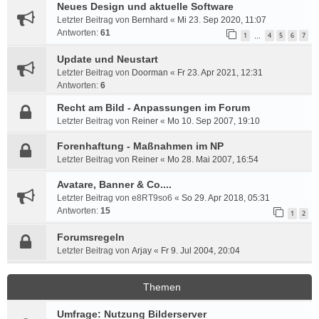
Neues Design und aktuelle Software
Letzter Beitrag von
Bernhard
«
Mi 23. Sep 2020, 11:07
Antworten:
61
1
4
5
6
7
…
Update und Neustart
Letzter Beitrag von
Doorman
«
Fr 23. Apr 2021, 12:31
Antworten:
6
Recht am Bild - Anpassungen im Forum
Letzter Beitrag von
Reiner
«
Mo 10. Sep 2007, 19:10
Forenhaftung - Maßnahmen im NP
Letzter Beitrag von
Reiner
«
Mo 28. Mai 2007, 16:54
Avatare, Banner & Co....
Letzter Beitrag von
e8RT9so6
«
So 29. Apr 2018, 05:31
Antworten:
15
1
2
Forumsregeln
Letzter Beitrag von
Arjay
«
Fr 9. Jul 2004, 20:04
Themen
Umfrage: Nutzung Bilderserver