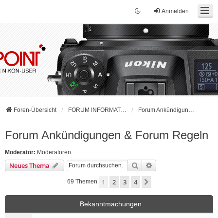
Anmelden
Foren-Übersicht
FORUM INFORMATIONEN - BITTE LESEN!
Forum Ankündigungen & Forum Regeln
Forum Ankündigungen & Forum Regeln
Moderator:
Moderatoren
Suche
Erweiterte Suche
Neues Thema
1
2
3
4
Nächste
69 Themen
Bekanntmachungen