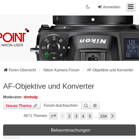
Anmelden
Foren-Übersicht
Nikon Kamera Forum
AF-Objektive und Konverter
AF-Objektive und Konverter
Moderator:
donholg
Suche
Erweiterte Suche
Neues Thema
Seite
1
von
234
1
2
3
4
5
234
Nächste
4671 Themen
…
Bekanntmachungen