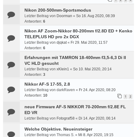
Nikon 200-500mm-Sportsmodus
Letzter Beitrag von
Doorman
«
So 16. Aug 2020, 08:39
Antworten:
6
Nikon AF Zoom-Nikkor 80-200mm f/2.8D ED + Kenko
TELEPLUS HD pro 2x DGX
Letzter Beitrag von
djqkat
«
Fr 29. Mai 2020, 11:57
Antworten:
6
Erfahrungen mit TAMRON 18-400mm f3,5-6,3 Di II
VC HLD gesucht
Letzter Beitrag von
xKlein1
«
So 10. Mai 2020, 20:14
Antworten:
3
Nikkor AF-S 17-55, 2.8
Letzter Beitrag von
darkRaven
«
Fr 24. Apr 2020, 08:20
Antworten:
10
1
2
neue Firmware AF-S NIKKOR 70-200mm f/2.8E FL
ED VR
Letzter Beitrag von
Fotograf58
«
Di 14. Apr 2020, 06:14
Welche Objektive. Neueinsteiger
Letzter Beitrag von
Thomas S.
«
Mi 8. Apr 2020, 19:15