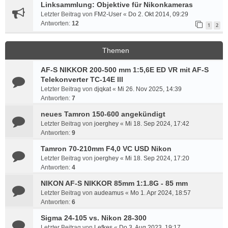
Linksammlung: Objektive für Nikonkameras
Letzter Beitrag von
FM2-User
«
Do 2. Okt 2014, 09:29
Antworten:
12
1
2
Themen
AF-S NIKKOR 200-500 mm 1:5,6E ED VR mit AF-S
Telekonverter TC-14E III
Letzter Beitrag von
djqkat
«
Mi 26. Nov 2025, 14:39
Antworten:
7
neues Tamron 150-600 angekündigt
Letzter Beitrag von
joerghey
«
Mi 18. Sep 2024, 17:42
Antworten:
9
Tamron 70-210mm F4,0 VC USD Nikon
Letzter Beitrag von
joerghey
«
Mi 18. Sep 2024, 17:20
Antworten:
4
NIKON AF-S NIKKOR 85mm 1:1.8G - 85 mm
Letzter Beitrag von
audeamus
«
Mo 1. Apr 2024, 18:57
Antworten:
6
Sigma 24-105 vs. Nikon 28-300
Letzter Beitrag von
Lefkes
«
Do 3. Aug 2023, 19:17