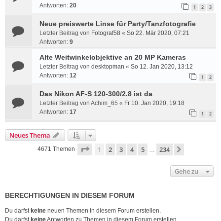
Antworten:
20
1
2
3
Neue preiswerte Linse für Party/Tanzfotografie
Letzter Beitrag von
Fotograf58
«
So 22. Mär 2020, 07:21
Antworten:
9
Alte Weitwinkelobjektive an 20 MP Kameras
Letzter Beitrag von
desktopman
«
So 12. Jan 2020, 13:12
Antworten:
12
1
2
Das Nikon AF-S 120-300/2.8 ist da
Letzter Beitrag von
Achim_65
«
Fr 10. Jan 2020, 19:18
Antworten:
17
1
2
Neues Thema
Seite
1
von
234
1
2
3
4
5
234
Nächste
4671 Themen
…
Gehe zu
BERECHTIGUNGEN IN DIESEM FORUM
Du darfst
keine
neuen Themen in diesem Forum erstellen.
Du darfst
keine
Antworten zu Themen in diesem Forum erstellen.