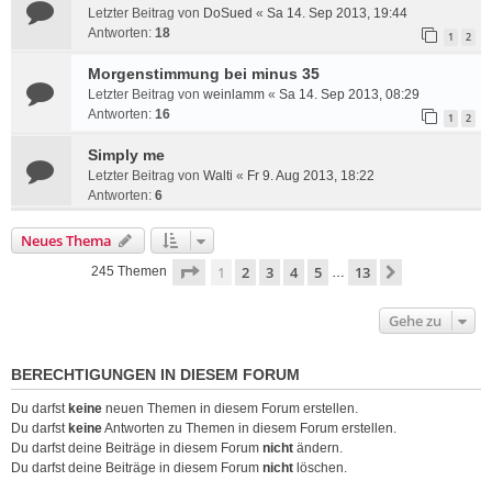
Letzter Beitrag von
DoSued
«
Sa 14. Sep 2013, 19:44
Antworten:
18
1
2
Morgenstimmung bei minus 35
Letzter Beitrag von
weinlamm
«
Sa 14. Sep 2013, 08:29
Antworten:
16
1
2
Simply me
Letzter Beitrag von
Walti
«
Fr 9. Aug 2013, 18:22
Antworten:
6
Neues Thema
Seite
1
von
13
1
2
3
4
5
13
Nächste
245 Themen
…
Gehe zu
BERECHTIGUNGEN IN DIESEM FORUM
Du darfst
keine
neuen Themen in diesem Forum erstellen.
Du darfst
keine
Antworten zu Themen in diesem Forum erstellen.
Du darfst deine Beiträge in diesem Forum
nicht
ändern.
Du darfst deine Beiträge in diesem Forum
nicht
löschen.