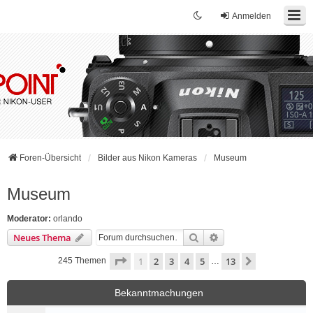
Anmelden
Foren-Übersicht
Bilder aus Nikon Kameras
Museum
Museum
Moderator:
orlando
Suche
Erweiterte Suche
Neues Thema
Seite
1
von
13
1
2
3
4
5
13
Nächste
245 Themen
…
Bekanntmachungen