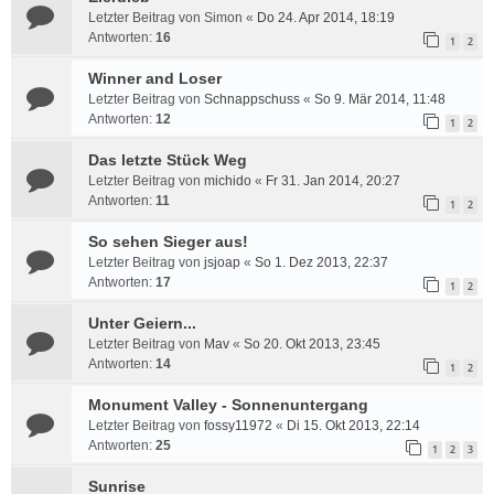
Letzter Beitrag von
Simon
«
Do 24. Apr 2014, 18:19
Antworten:
16
1
2
Winner and Loser
Letzter Beitrag von
Schnappschuss
«
So 9. Mär 2014, 11:48
Antworten:
12
1
2
Das letzte Stück Weg
Letzter Beitrag von
michido
«
Fr 31. Jan 2014, 20:27
Antworten:
11
1
2
So sehen Sieger aus!
Letzter Beitrag von
jsjoap
«
So 1. Dez 2013, 22:37
Antworten:
17
1
2
Unter Geiern...
Letzter Beitrag von
Mav
«
So 20. Okt 2013, 23:45
Antworten:
14
1
2
Monument Valley - Sonnenuntergang
Letzter Beitrag von
fossy11972
«
Di 15. Okt 2013, 22:14
Antworten:
25
1
2
3
Sunrise