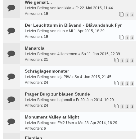
Wie gemalt...
Letzter Beitrag von
konikkia
«
Fr 22. Mai 2015, 11:44
Antworten:
19
1
2
Der Leuchtturm in Blåvand - Blåvandshuk Fyr
Letzter Beitrag von
niun
«
Mi 1. Apr 2015, 18:39
Antworten:
19
1
2
Manarola
Letzter Beitrag von
4Horsemen
«
So 11. Jan 2015, 22:39
Antworten:
21
1
2
3
Schräglagenmonster
Letzter Beitrag von
tojaPIW
«
So 4. Jan 2015, 21:45
Antworten:
24
1
2
3
Prager Burg zur blauen Stunde
Letzter Beitrag von
hajamali
«
Fr 20. Jun 2014, 10:29
Antworten:
24
1
2
3
Monument Valley at Night
Letzter Beitrag von
FM2-User
«
Mo 28. Apr 2014, 16:29
Antworten:
6
Eierdieb