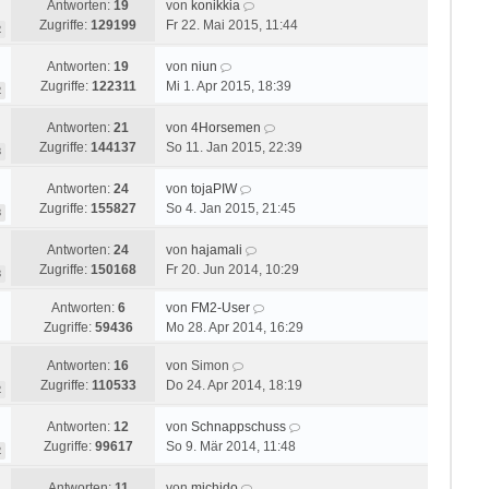
Antworten:
19
von
konikkia
Zugriffe:
129199
Fr 22. Mai 2015, 11:44
2
Antworten:
19
von
niun
Zugriffe:
122311
Mi 1. Apr 2015, 18:39
2
Antworten:
21
von
4Horsemen
Zugriffe:
144137
So 11. Jan 2015, 22:39
3
Antworten:
24
von
tojaPIW
Zugriffe:
155827
So 4. Jan 2015, 21:45
3
Antworten:
24
von
hajamali
Zugriffe:
150168
Fr 20. Jun 2014, 10:29
3
Antworten:
6
von
FM2-User
Zugriffe:
59436
Mo 28. Apr 2014, 16:29
Antworten:
16
von
Simon
Zugriffe:
110533
Do 24. Apr 2014, 18:19
2
Antworten:
12
von
Schnappschuss
Zugriffe:
99617
So 9. Mär 2014, 11:48
2
Antworten:
11
von
michido