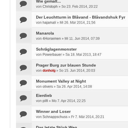
Wie gemalt...
von
Christoph
»
So 23. Feb 2014, 20:22
Der Leuchtturm in Blåvand - Blåvandshuk Fyr
von
hajamali
»
Mi 26. Mär 2014, 21:56
Manarola
von
4Horsemen
»
Mi 11. Jun 2014, 07:39
Schräglagenmonster
von
Powerbauer
»
Sa 18. Mai 2013, 18:47
Prager Burg zur blauen Stunde
von
donholg
»
So 15. Jun 2014, 20:03
Monument Valley at Night
von
olivers
»
Sa 26. Apr 2014, 14:08
Eierdieb
von
pilfi
»
Mo 7. Apr 2014, 22:25
Winner and Loser
von
Schnappschuss
»
Fr 7. Mär 2014, 20:21
Das letzte Stück Weg