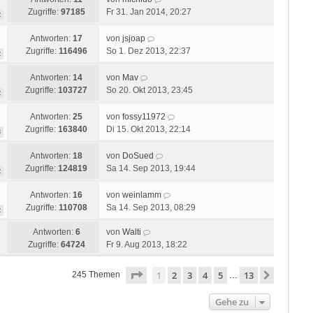
Zugriffe:
97185
Fr 31. Jan 2014, 20:27
2
Antworten:
17
von
jsjoap
Zugriffe:
116496
So 1. Dez 2013, 22:37
2
Antworten:
14
von
Mav
Zugriffe:
103727
So 20. Okt 2013, 23:45
2
Antworten:
25
von
fossy11972
Zugriffe:
163840
Di 15. Okt 2013, 22:14
3
Antworten:
18
von
DoSued
Zugriffe:
124819
Sa 14. Sep 2013, 19:44
2
Antworten:
16
von
weinlamm
Zugriffe:
110708
Sa 14. Sep 2013, 08:29
2
Antworten:
6
von
Walti
Zugriffe:
64724
Fr 9. Aug 2013, 18:22
Seite
1
von
13
1
2
3
4
5
13
Nächste
245 Themen
…
Gehe zu