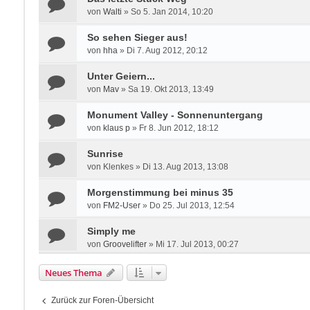
von
Walti
»
So 5. Jan 2014, 10:20
So sehen Sieger aus!
von
hha
»
Di 7. Aug 2012, 20:12
Unter Geiern...
von
Mav
»
Sa 19. Okt 2013, 13:49
Monument Valley - Sonnenuntergang
von
klaus p
»
Fr 8. Jun 2012, 18:12
Sunrise
von
Klenkes
»
Di 13. Aug 2013, 13:08
Morgenstimmung bei minus 35
von
FM2-User
»
Do 25. Jul 2013, 12:54
Simply me
von
Groovelifter
»
Mi 17. Jul 2013, 00:27
Neues Thema
Zurück zur Foren-Übersicht