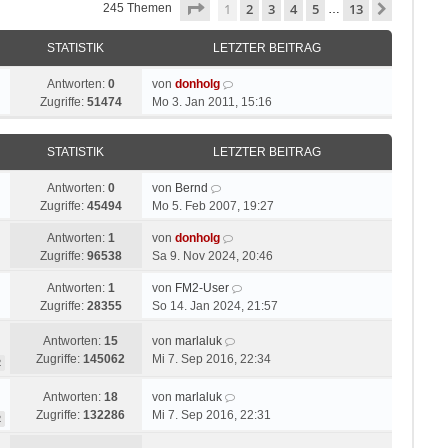
Seite
1
von
13
1
2
3
4
5
13
Nächste
245 Themen
…
STATISTIK
LETZTER BEITRAG
Antworten:
0
von
donholg
Zugriffe:
51474
Mo 3. Jan 2011, 15:16
STATISTIK
LETZTER BEITRAG
Antworten:
0
von
Bernd
Zugriffe:
45494
Mo 5. Feb 2007, 19:27
Antworten:
1
von
donholg
Zugriffe:
96538
Sa 9. Nov 2024, 20:46
Antworten:
1
von
FM2-User
Zugriffe:
28355
So 14. Jan 2024, 21:57
Antworten:
15
von
marlaluk
Zugriffe:
145062
Mi 7. Sep 2016, 22:34
2
Antworten:
18
von
marlaluk
Zugriffe:
132286
Mi 7. Sep 2016, 22:31
2