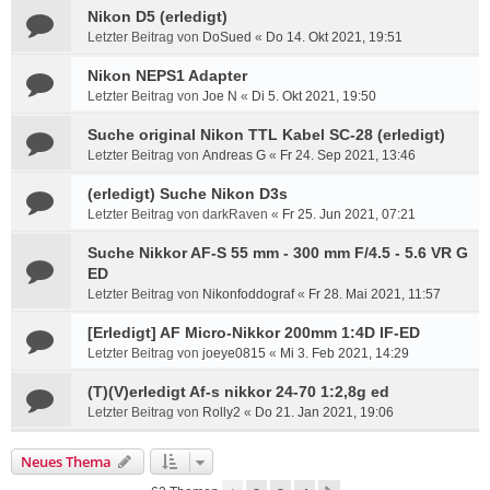
Nikon D5 (erledigt)
Letzter Beitrag von
DoSued
«
Do 14. Okt 2021, 19:51
Nikon NEPS1 Adapter
Letzter Beitrag von
Joe N
«
Di 5. Okt 2021, 19:50
Suche original Nikon TTL Kabel SC-28 (erledigt)
Letzter Beitrag von
Andreas G
«
Fr 24. Sep 2021, 13:46
(erledigt) Suche Nikon D3s
Letzter Beitrag von
darkRaven
«
Fr 25. Jun 2021, 07:21
Suche Nikkor AF-S 55 mm - 300 mm F/4.5 - 5.6 VR G
ED
Letzter Beitrag von
Nikonfoddograf
«
Fr 28. Mai 2021, 11:57
[Erledigt] AF Micro-Nikkor 200mm 1:4D IF-ED
Letzter Beitrag von
joeye0815
«
Mi 3. Feb 2021, 14:29
(T)(V)erledigt Af-s nikkor 24-70 1:2,8g ed
Letzter Beitrag von
Rolly2
«
Do 21. Jan 2021, 19:06
Neues Thema