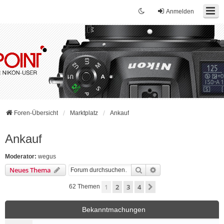
Anmelden
Foren-Übersicht
Marktplatz
Ankauf
Ankauf
Moderator:
wegus
Suche
Erweiterte Suche
Neues Thema
1
2
3
4
Nächste
62 Themen
Bekanntmachungen