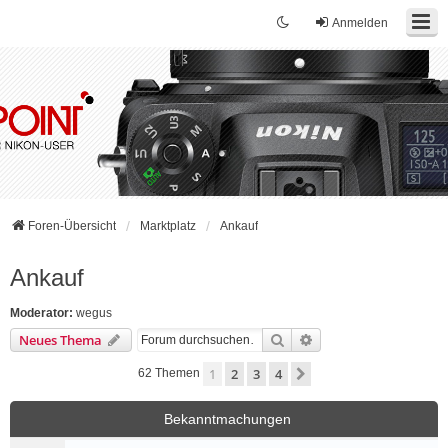
Anmelden
Foren-Übersicht
Marktplatz
Ankauf
Ankauf
Moderator:
wegus
Suche
Erweiterte Suche
Neues Thema
1
2
3
4
Nächste
62 Themen
Bekanntmachungen