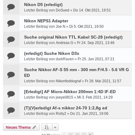
Nikon D5 (erledigt)
Letzter Beitrag von
DoSued
«
Do 14. Okt 2021, 19:51
Nikon NEPS1 Adapter
Letzter Beitrag von
Joe N
«
Di 5. Okt 2021, 19:50
Suche original Nikon TTL Kabel SC-28 (erledigt)
Letzter Beitrag von
Andreas G
«
Fr 24. Sep 2021, 13:46
(erledigt) Suche Nikon D3s
Letzter Beitrag von
darkRaven
«
Fr 25. Jun 2021, 07:21
Suche Nikkor AF-S 55 mm - 300 mm F/4.5 - 5.6 VR G
ED
Letzter Beitrag von
Nikonfoddograf
«
Fr 28. Mai 2021, 11:57
[Erledigt] AF Micro-Nikkor 200mm 1:4D IF-ED
Letzter Beitrag von
joeye0815
«
Mi 3. Feb 2021, 14:29
(T)(V)erledigt Af-s nikkor 24-70 1:2,8g ed
Letzter Beitrag von
Rolly2
«
Do 21. Jan 2021, 19:06
Neues Thema