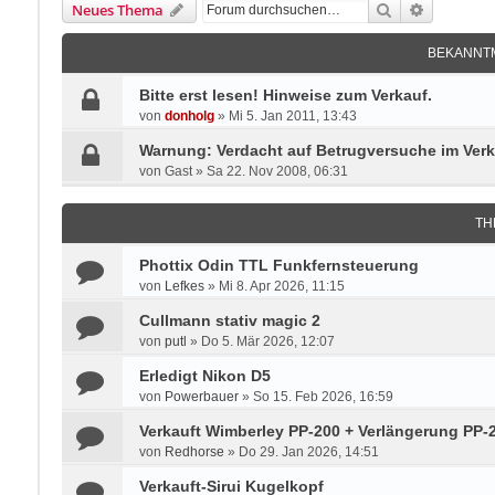
Suche
Erweitert
Neues Thema
BEKANNT
Bitte erst lesen! Hinweise zum Verkauf.
von
donholg
»
Mi 5. Jan 2011, 13:43
Warnung: Verdacht auf Betrugversuche im Verk
von
Gast
»
Sa 22. Nov 2008, 06:31
TH
Phottix Odin TTL Funkfernsteuerung
von
Lefkes
»
Mi 8. Apr 2026, 11:15
Cullmann stativ magic 2
von
putl
»
Do 5. Mär 2026, 12:07
Erledigt Nikon D5
von
Powerbauer
»
So 15. Feb 2026, 16:59
Verkauft Wimberley PP-200 + Verlängerung PP
von
Redhorse
»
Do 29. Jan 2026, 14:51
Verkauft-Sirui Kugelkopf