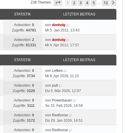
Seite
1
von
12
1
2
3
4
5
12
Nächste
238 Themen
…
STATISTIK
LETZTER BEITRAG
Antworten:
0
von
donholg
Zugriffe:
44781
Mi 5. Jan 2011, 13:43
Antworten:
2
von
donholg
Zugriffe:
61331
Mi 4. Apr 2012, 17:57
STATISTIK
LETZTER BEITRAG
Antworten:
0
von
Lefkes
Zugriffe:
3734
Mi 8. Apr 2026, 11:15
Antworten:
0
von
putl
Zugriffe:
3220
Do 5. Mär 2026, 12:07
Antworten:
0
von
Powerbauer
Zugriffe:
3111
So 15. Feb 2026, 16:59
Antworten:
0
von
Redhorse
Zugriffe:
3172
Do 29. Jan 2026, 14:51
Antworten:
0
von
Redhorse