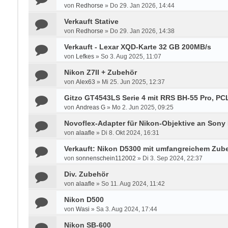
von
Redhorse
»
Do 29. Jan 2026, 14:44
Verkauft Stative
von
Redhorse
»
Do 29. Jan 2026, 14:38
Verkauft - Lexar XQD-Karte 32 GB 200MB/s
von
Lefkes
»
So 3. Aug 2025, 11:07
Nikon Z7II + Zubehör
von
Alex63
»
Mi 25. Jun 2025, 12:37
Gitzo GT4543LS Serie 4 mit RRS BH-55 Pro, P
von
Andreas G
»
Mo 2. Jun 2025, 09:25
Novoflex-Adapter für Nikon-Objektive an Sony
von
alaafle
»
Di 8. Okt 2024, 16:31
Verkauft: Nikon D5300 mit umfangreichem Zub
von
sonnenschein112002
»
Di 3. Sep 2024, 22:37
Div. Zubehör
von
alaafle
»
So 11. Aug 2024, 11:42
Nikon D500
von
Wasi
»
Sa 3. Aug 2024, 17:44
Nikon SB-600