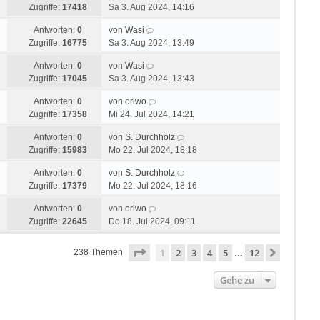
Zugriffe:
17418
Sa 3. Aug 2024, 14:16
Antworten:
0
von
Wasi
Zugriffe:
16775
Sa 3. Aug 2024, 13:49
Antworten:
0
von
Wasi
Zugriffe:
17045
Sa 3. Aug 2024, 13:43
Antworten:
0
von
oriwo
Zugriffe:
17358
Mi 24. Jul 2024, 14:21
Antworten:
0
von
S. Durchholz
Zugriffe:
15983
Mo 22. Jul 2024, 18:18
Antworten:
0
von
S. Durchholz
Zugriffe:
17379
Mo 22. Jul 2024, 18:16
Antworten:
0
von
oriwo
Zugriffe:
22645
Do 18. Jul 2024, 09:11
Seite
1
von
12
1
2
3
4
5
12
Nächste
238 Themen
…
Gehe zu