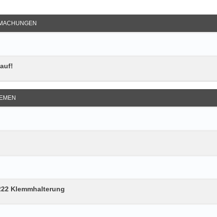
e Suche
MACHUNGEN
auf!
EMEN
-222 Klemmhalterung