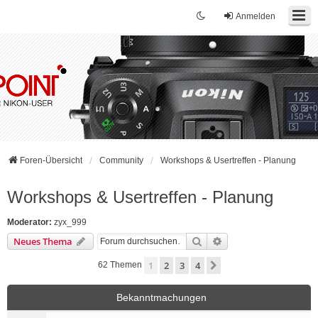
Anmelden
Foren-Übersicht
Community
Workshops & Usertreffen - Planung
Workshops & Usertreffen - Planung
Moderator:
zyx_999
Suche
Erweiterte Suche
Neues Thema
1
2
3
4
Nächste
62 Themen
Bekanntmachungen