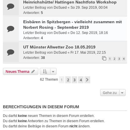
Heinrichshütte/ Hattingen Nachtfoto Workshop
Letzter Beitrag von
DoSued
«
So 29. Sep 2019, 00:04
Antworten:
5
Eisbären in Spitzbergen - vielleicht zusammen mit
Norbert Rosing - September 2019
Letzter Beitrag von
DoSued
«
Do 12. Sep 2019, 18:16
Antworten:
4
UT Münster Allwetter Zoo 18.05.2019
Letzter Beitrag von
DoSued
«
Fr 17. Mai 2019, 22:15
Antworten:
38
1
2
3
4
Neues Thema
1
2
3
4
Nächste
62 Themen
Gehe zu
BERECHTIGUNGEN IN DIESEM FORUM
Du darfst
keine
neuen Themen in diesem Forum erstellen.
Du darfst
keine
Antworten zu Themen in diesem Forum erstellen.
Du darfst deine Beiträge in diesem Forum
nicht
ändern.