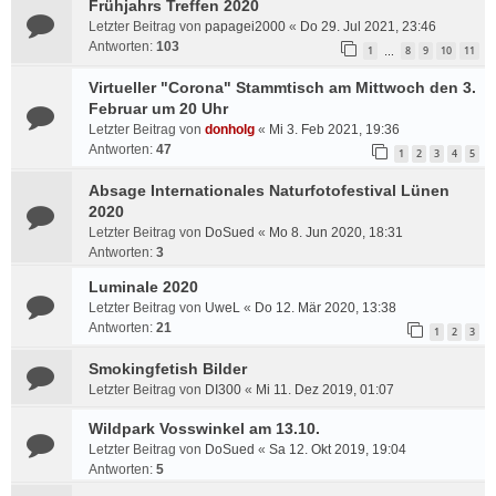
Frühjahrs Treffen 2020
Letzter Beitrag von
papagei2000
«
Do 29. Jul 2021, 23:46
Antworten:
103
1
8
9
10
11
…
Virtueller "Corona" Stammtisch am Mittwoch den 3.
Februar um 20 Uhr
Letzter Beitrag von
donholg
«
Mi 3. Feb 2021, 19:36
Antworten:
47
1
2
3
4
5
Absage Internationales Naturfotofestival Lünen
2020
Letzter Beitrag von
DoSued
«
Mo 8. Jun 2020, 18:31
Antworten:
3
Luminale 2020
Letzter Beitrag von
UweL
«
Do 12. Mär 2020, 13:38
Antworten:
21
1
2
3
Smokingfetish Bilder
Letzter Beitrag von
DI300
«
Mi 11. Dez 2019, 01:07
Wildpark Vosswinkel am 13.10.
Letzter Beitrag von
DoSued
«
Sa 12. Okt 2019, 19:04
Antworten:
5