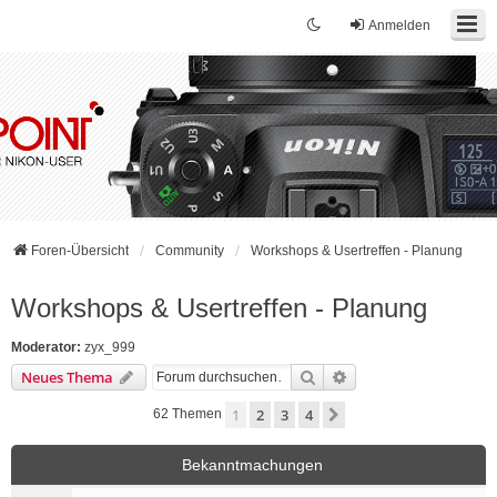
Anmelden
Foren-Übersicht
Community
Workshops & Usertreffen - Planung
Workshops & Usertreffen - Planung
Moderator:
zyx_999
Suche
Erweiterte Suche
Neues Thema
1
2
3
4
Nächste
62 Themen
Bekanntmachungen