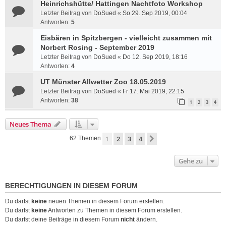
Heinrichshütte/ Hattingen Nachtfoto Workshop
Letzter Beitrag von
DoSued
«
So 29. Sep 2019, 00:04
Antworten:
5
Eisbären in Spitzbergen - vielleicht zusammen mit
Norbert Rosing - September 2019
Letzter Beitrag von
DoSued
«
Do 12. Sep 2019, 18:16
Antworten:
4
UT Münster Allwetter Zoo 18.05.2019
Letzter Beitrag von
DoSued
«
Fr 17. Mai 2019, 22:15
Antworten:
38
1
2
3
4
Neues Thema
1
2
3
4
Nächste
62 Themen
Gehe zu
BERECHTIGUNGEN IN DIESEM FORUM
Du darfst
keine
neuen Themen in diesem Forum erstellen.
Du darfst
keine
Antworten zu Themen in diesem Forum erstellen.
Du darfst deine Beiträge in diesem Forum
nicht
ändern.