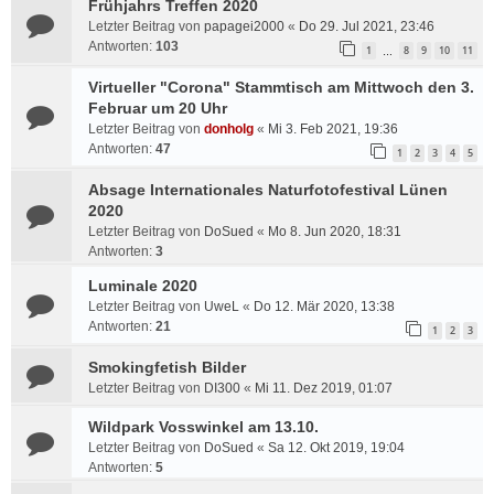
Frühjahrs Treffen 2020
Letzter Beitrag von
papagei2000
«
Do 29. Jul 2021, 23:46
Antworten:
103
1
8
9
10
11
…
Virtueller "Corona" Stammtisch am Mittwoch den 3.
Februar um 20 Uhr
Letzter Beitrag von
donholg
«
Mi 3. Feb 2021, 19:36
Antworten:
47
1
2
3
4
5
Absage Internationales Naturfotofestival Lünen
2020
Letzter Beitrag von
DoSued
«
Mo 8. Jun 2020, 18:31
Antworten:
3
Luminale 2020
Letzter Beitrag von
UweL
«
Do 12. Mär 2020, 13:38
Antworten:
21
1
2
3
Smokingfetish Bilder
Letzter Beitrag von
DI300
«
Mi 11. Dez 2019, 01:07
Wildpark Vosswinkel am 13.10.
Letzter Beitrag von
DoSued
«
Sa 12. Okt 2019, 19:04
Antworten:
5