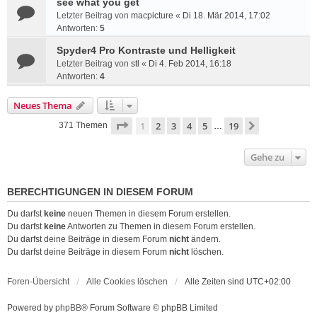
see what you get
Letzter Beitrag von
macpicture
«
Di 18. Mär 2014, 17:02
Antworten:
5
Spyder4 Pro Kontraste und Helligkeit
Letzter Beitrag von
stl
«
Di 4. Feb 2014, 16:18
Antworten:
4
Neues Thema
Seite
1
von
19
1
2
3
4
5
19
Nächste
371 Themen
…
Gehe zu
BERECHTIGUNGEN IN DIESEM FORUM
Du darfst
keine
neuen Themen in diesem Forum erstellen.
Du darfst
keine
Antworten zu Themen in diesem Forum erstellen.
Du darfst deine Beiträge in diesem Forum
nicht
ändern.
Du darfst deine Beiträge in diesem Forum
nicht
löschen.
Foren-Übersicht
Alle Cookies löschen
Alle Zeiten sind
UTC+02:00
Powered by
phpBB
® Forum Software © phpBB Limited