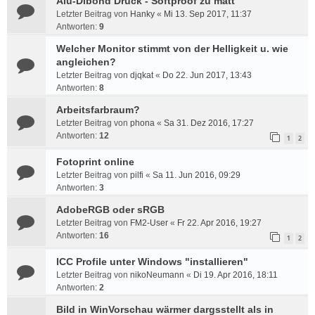
Alu-Dibond Druck - Softproof zu matt
Letzter Beitrag von
Hanky
«
Mi 13. Sep 2017, 11:37
Antworten:
9
Welcher Monitor stimmt von der Helligkeit u. wie
angleichen?
Letzter Beitrag von
djqkat
«
Do 22. Jun 2017, 13:43
Antworten:
8
Arbeitsfarbraum?
Letzter Beitrag von
phona
«
Sa 31. Dez 2016, 17:27
Antworten:
12
1
2
Fotoprint online
Letzter Beitrag von
pilfi
«
Sa 11. Jun 2016, 09:29
Antworten:
3
AdobeRGB oder sRGB
Letzter Beitrag von
FM2-User
«
Fr 22. Apr 2016, 19:27
Antworten:
16
1
2
ICC Profile unter Windows "installieren"
Letzter Beitrag von
nikoNeumann
«
Di 19. Apr 2016, 18:11
Antworten:
2
Bild in WinVorschau wärmer dargsstellt als in