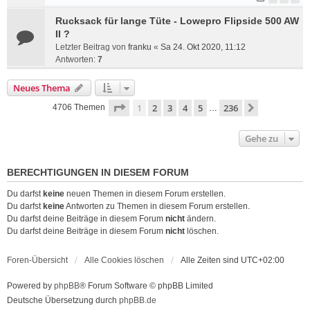
Rucksack für lange Tüte - Lowepro Flipside 500 AW
II ?
Letzter Beitrag von
franku
«
Sa 24. Okt 2020, 11:12
Antworten:
7
Neues Thema
Seite
1
von
236
1
2
3
4
5
236
Nächste
4706 Themen
…
Gehe zu
BERECHTIGUNGEN IN DIESEM FORUM
Du darfst
keine
neuen Themen in diesem Forum erstellen.
Du darfst
keine
Antworten zu Themen in diesem Forum erstellen.
Du darfst deine Beiträge in diesem Forum
nicht
ändern.
Du darfst deine Beiträge in diesem Forum
nicht
löschen.
Foren-Übersicht
Alle Cookies löschen
Alle Zeiten sind
UTC+02:00
Powered by
phpBB
® Forum Software © phpBB Limited
Deutsche Übersetzung durch
phpBB.de