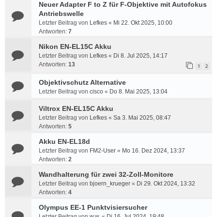
Neuer Adapter F to Z für F-Objektive mit Autofokus
Antriebswelle
Letzter Beitrag von
Lefkes
«
Mi 22. Okt 2025, 10:00
Antworten:
7
Nikon EN-EL15C Akku
Letzter Beitrag von
Lefkes
«
Di 8. Jul 2025, 14:17
Antworten:
13
1
2
Objektivschutz Alternative
Letzter Beitrag von
cisco
«
Do 8. Mai 2025, 13:04
Viltrox EN-EL15C Akku
Letzter Beitrag von
Lefkes
«
Sa 3. Mai 2025, 08:47
Antworten:
5
Akku EN-EL18d
Letzter Beitrag von
FM2-User
«
Mo 16. Dez 2024, 13:37
Antworten:
2
Wandhalterung für zwei 32-Zoll-Monitore
Letzter Beitrag von
bjoern_krueger
«
Di 29. Okt 2024, 13:32
Antworten:
4
Olympus EE-1 Punktvisiersucher
Letzter Beitrag von
w.w.
«
Di 16. Jul 2024, 19:48