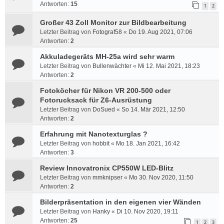
Antworten:
15
1
2
Großer 43 Zoll Monitor zur Bildbearbeitung
Letzter Beitrag von
Fotograf58
«
Do 19. Aug 2021, 07:06
Antworten:
2
Akkuladegeräts MH-25a wird sehr warm
Letzter Beitrag von
Bullenwächter
«
Mi 12. Mai 2021, 18:23
Antworten:
2
Fotoköcher für Nikon VR 200-500 oder
Fotorucksack für Z6-Ausrüstung
Letzter Beitrag von
DoSued
«
So 14. Mär 2021, 12:50
Antworten:
2
Erfahrung mit Nanotexturglas ?
Letzter Beitrag von
hobbit
«
Mo 18. Jan 2021, 16:42
Antworten:
3
Review Innovatronix CP550W LED-Blitz
Letzter Beitrag von
mmknipser
«
Mo 30. Nov 2020, 11:50
Antworten:
2
Bilderpräsentation in den eigenen vier Wänden
Letzter Beitrag von
Hanky
«
Di 10. Nov 2020, 19:11
Antworten:
25
1
2
3