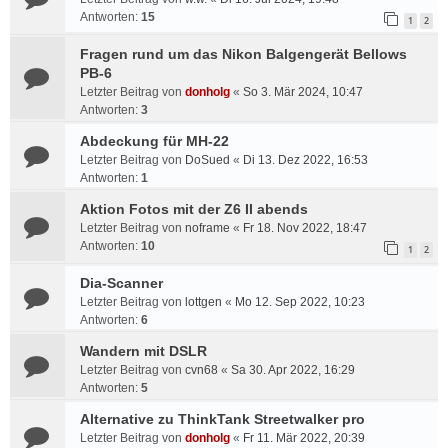
Antworten:
15
1
2
Fragen rund um das Nikon Balgengerät Bellows
PB-6
Letzter Beitrag von
donholg
«
So 3. Mär 2024, 10:47
Antworten:
3
Abdeckung für MH-22
Letzter Beitrag von
DoSued
«
Di 13. Dez 2022, 16:53
Antworten:
1
Aktion Fotos mit der Z6 II abends
Letzter Beitrag von
noframe
«
Fr 18. Nov 2022, 18:47
Antworten:
10
1
2
Dia-Scanner
Letzter Beitrag von
lottgen
«
Mo 12. Sep 2022, 10:23
Antworten:
6
Wandern mit DSLR
Letzter Beitrag von
cvn68
«
Sa 30. Apr 2022, 16:29
Antworten:
5
Alternative zu ThinkTank Streetwalker pro
Letzter Beitrag von
donholg
«
Fr 11. Mär 2022, 20:39