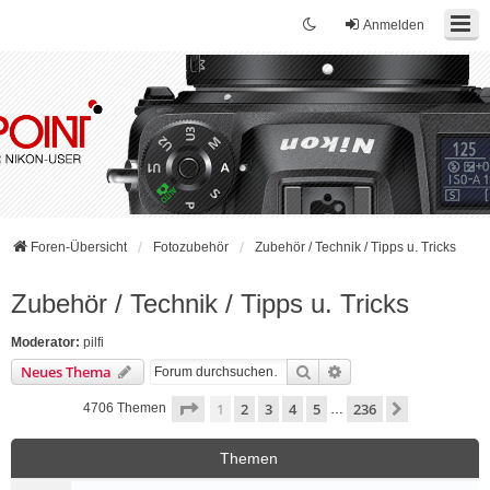
Anmelden
Foren-Übersicht
Fotozubehör
Zubehör / Technik / Tipps u. Tricks
Zubehör / Technik / Tipps u. Tricks
Moderator:
pilfi
Suche
Erweiterte Suche
Neues Thema
Seite
1
von
236
1
2
3
4
5
236
Nächste
4706 Themen
…
Themen