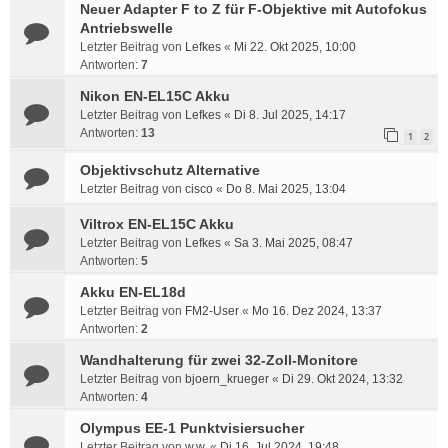
Neuer Adapter F to Z für F-Objektive mit Autofokus
Antriebswelle
Letzter Beitrag von
Lefkes
«
Mi 22. Okt 2025, 10:00
Antworten:
7
Nikon EN-EL15C Akku
Letzter Beitrag von
Lefkes
«
Di 8. Jul 2025, 14:17
Antworten:
13
1
2
Objektivschutz Alternative
Letzter Beitrag von
cisco
«
Do 8. Mai 2025, 13:04
Viltrox EN-EL15C Akku
Letzter Beitrag von
Lefkes
«
Sa 3. Mai 2025, 08:47
Antworten:
5
Akku EN-EL18d
Letzter Beitrag von
FM2-User
«
Mo 16. Dez 2024, 13:37
Antworten:
2
Wandhalterung für zwei 32-Zoll-Monitore
Letzter Beitrag von
bjoern_krueger
«
Di 29. Okt 2024, 13:32
Antworten:
4
Olympus EE-1 Punktvisiersucher
Letzter Beitrag von
w.w.
«
Di 16. Jul 2024, 19:48