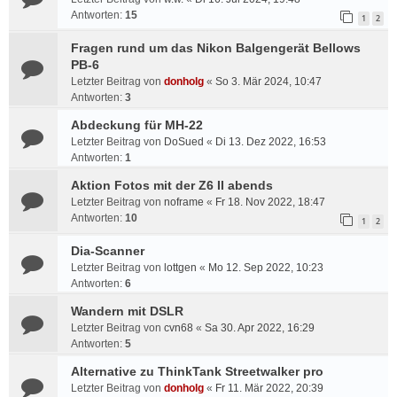
Antworten:
15
1
2
Fragen rund um das Nikon Balgengerät Bellows
PB-6
Letzter Beitrag von
donholg
«
So 3. Mär 2024, 10:47
Antworten:
3
Abdeckung für MH-22
Letzter Beitrag von
DoSued
«
Di 13. Dez 2022, 16:53
Antworten:
1
Aktion Fotos mit der Z6 II abends
Letzter Beitrag von
noframe
«
Fr 18. Nov 2022, 18:47
Antworten:
10
1
2
Dia-Scanner
Letzter Beitrag von
lottgen
«
Mo 12. Sep 2022, 10:23
Antworten:
6
Wandern mit DSLR
Letzter Beitrag von
cvn68
«
Sa 30. Apr 2022, 16:29
Antworten:
5
Alternative zu ThinkTank Streetwalker pro
Letzter Beitrag von
donholg
«
Fr 11. Mär 2022, 20:39