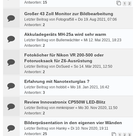
Antworten:
15
1
2
Großer 43 Zoll Monitor zur Bildbearbeitung
Letzter Beitrag von
Fotograf58
«
Do 19. Aug 2021, 07:06
Antworten:
2
Akkuladegeräts MH-25a wird sehr warm
Letzter Beitrag von
Bullenwächter
«
Mi 12. Mai 2021, 18:23
Antworten:
2
Fotoköcher für Nikon VR 200-500 oder
Fotorucksack für Z6-Ausrüstung
Letzter Beitrag von
DoSued
«
So 14. Mär 2021, 12:50
Antworten:
2
Erfahrung mit Nanotexturglas ?
Letzter Beitrag von
hobbit
«
Mo 18. Jan 2021, 16:42
Antworten:
3
Review Innovatronix CP550W LED-Blitz
Letzter Beitrag von
mmknipser
«
Mo 30. Nov 2020, 11:50
Antworten:
2
Bilderpräsentation in den eigenen vier Wänden
Letzter Beitrag von
Hanky
«
Di 10. Nov 2020, 19:11
Antworten:
25
1
2
3