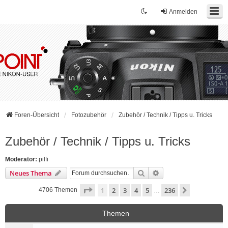
Anmelden
Foren-Übersicht
Fotozubehör
Zubehör / Technik / Tipps u. Tricks
Zubehör / Technik / Tipps u. Tricks
Moderator:
pilfi
Suche
Erweiterte Suche
Neues Thema
Seite
1
von
236
1
2
3
4
5
236
Nächste
4706 Themen
…
Themen