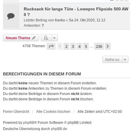
Rucksack für lange Tüte - Lowepro Flipside 500 AW
II ?
Letzter Beitrag von
franku
«
Sa 24. Okt 2020, 11:12
Antworten:
7
Neues Thema
Seite
1
von
236
1
2
3
4
5
236
Nächste
4706 Themen
…
Gehe zu
BERECHTIGUNGEN IN DIESEM FORUM
Du darfst
keine
neuen Themen in diesem Forum erstellen.
Du darfst
keine
Antworten zu Themen in diesem Forum erstellen.
Du darfst deine Beiträge in diesem Forum
nicht
ändern.
Du darfst deine Beiträge in diesem Forum
nicht
löschen.
Foren-Übersicht
Alle Cookies löschen
Alle Zeiten sind
UTC+02:00
Powered by
phpBB
® Forum Software © phpBB Limited
Deutsche Übersetzung durch
phpBB.de