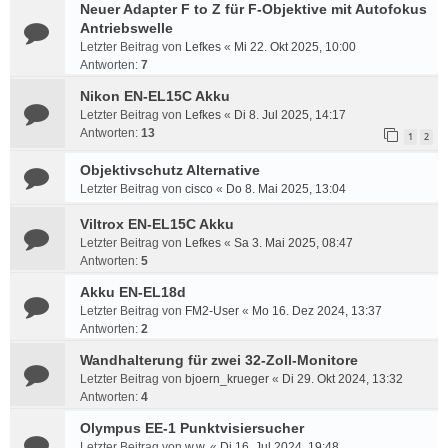
Neuer Adapter F to Z für F-Objektive mit Autofokus
Antriebswelle
Letzter Beitrag von
Lefkes
«
Mi 22. Okt 2025, 10:00
Antworten:
7
Nikon EN-EL15C Akku
Letzter Beitrag von
Lefkes
«
Di 8. Jul 2025, 14:17
Antworten:
13
1
2
Objektivschutz Alternative
Letzter Beitrag von
cisco
«
Do 8. Mai 2025, 13:04
Viltrox EN-EL15C Akku
Letzter Beitrag von
Lefkes
«
Sa 3. Mai 2025, 08:47
Antworten:
5
Akku EN-EL18d
Letzter Beitrag von
FM2-User
«
Mo 16. Dez 2024, 13:37
Antworten:
2
Wandhalterung für zwei 32-Zoll-Monitore
Letzter Beitrag von
bjoern_krueger
«
Di 29. Okt 2024, 13:32
Antworten:
4
Olympus EE-1 Punktvisiersucher
Letzter Beitrag von
w.w.
«
Di 16. Jul 2024, 19:48