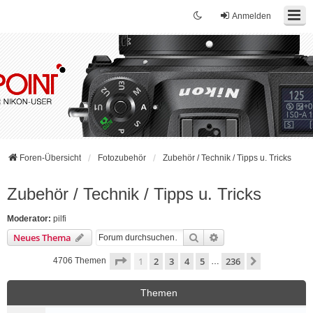
Anmelden
Foren-Übersicht
Fotozubehör
Zubehör / Technik / Tipps u. Tricks
Zubehör / Technik / Tipps u. Tricks
Moderator:
pilfi
Suche
Erweiterte Suche
Neues Thema
Seite
1
von
236
1
2
3
4
5
236
Nächste
4706 Themen
…
Themen