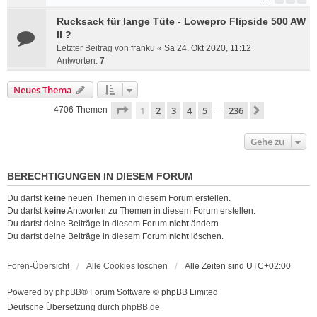
Rucksack für lange Tüte - Lowepro Flipside 500 AW
II ?
Letzter Beitrag von
franku
«
Sa 24. Okt 2020, 11:12
Antworten:
7
Neues Thema
Seite
1
von
236
1
2
3
4
5
236
Nächste
4706 Themen
…
Gehe zu
BERECHTIGUNGEN IN DIESEM FORUM
Du darfst
keine
neuen Themen in diesem Forum erstellen.
Du darfst
keine
Antworten zu Themen in diesem Forum erstellen.
Du darfst deine Beiträge in diesem Forum
nicht
ändern.
Du darfst deine Beiträge in diesem Forum
nicht
löschen.
Foren-Übersicht
Alle Cookies löschen
Alle Zeiten sind
UTC+02:00
Powered by
phpBB
® Forum Software © phpBB Limited
Deutsche Übersetzung durch
phpBB.de