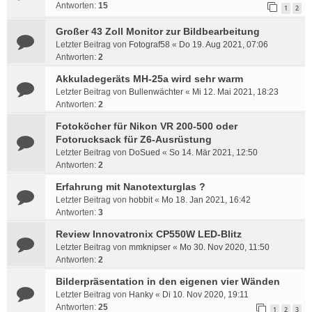
Antworten:
15
1
2
Großer 43 Zoll Monitor zur Bildbearbeitung
Letzter Beitrag von
Fotograf58
«
Do 19. Aug 2021, 07:06
Antworten:
2
Akkuladegeräts MH-25a wird sehr warm
Letzter Beitrag von
Bullenwächter
«
Mi 12. Mai 2021, 18:23
Antworten:
2
Fotoköcher für Nikon VR 200-500 oder
Fotorucksack für Z6-Ausrüstung
Letzter Beitrag von
DoSued
«
So 14. Mär 2021, 12:50
Antworten:
2
Erfahrung mit Nanotexturglas ?
Letzter Beitrag von
hobbit
«
Mo 18. Jan 2021, 16:42
Antworten:
3
Review Innovatronix CP550W LED-Blitz
Letzter Beitrag von
mmknipser
«
Mo 30. Nov 2020, 11:50
Antworten:
2
Bilderpräsentation in den eigenen vier Wänden
Letzter Beitrag von
Hanky
«
Di 10. Nov 2020, 19:11
Antworten:
25
1
2
3