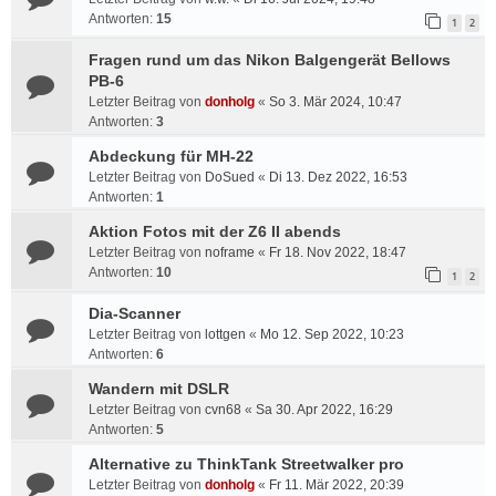
Antworten:
15
1
2
Fragen rund um das Nikon Balgengerät Bellows
PB-6
Letzter Beitrag von
donholg
«
So 3. Mär 2024, 10:47
Antworten:
3
Abdeckung für MH-22
Letzter Beitrag von
DoSued
«
Di 13. Dez 2022, 16:53
Antworten:
1
Aktion Fotos mit der Z6 II abends
Letzter Beitrag von
noframe
«
Fr 18. Nov 2022, 18:47
Antworten:
10
1
2
Dia-Scanner
Letzter Beitrag von
lottgen
«
Mo 12. Sep 2022, 10:23
Antworten:
6
Wandern mit DSLR
Letzter Beitrag von
cvn68
«
Sa 30. Apr 2022, 16:29
Antworten:
5
Alternative zu ThinkTank Streetwalker pro
Letzter Beitrag von
donholg
«
Fr 11. Mär 2022, 20:39