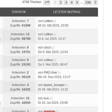
Seite
1
von
236
1
2
3
4
5
236
Nächste
4706 Themen
…
STATISTIK
LETZTER BEITRAG
Antworten:
7
von
Lefkes
Zugriffe:
61098
Mi 22. Okt 2025, 10:00
Antworten:
13
von
Lefkes
Zugriffe:
58790
Di 8. Jul 2025, 14:17
2
Antworten:
0
von
cisco
Zugriffe:
15701
Do 8. Mai 2025, 13:04
Antworten:
5
von
Lefkes
Zugriffe:
15193
Sa 3. Mai 2025, 08:47
Antworten:
2
von
FM2-User
Zugriffe:
50120
Mo 16. Dez 2024, 13:37
Antworten:
4
von
bjoern_krueger
Zugriffe:
16202
Di 29. Okt 2024, 13:32
Antworten:
15
von
w.w.
Zugriffe:
42094
Di 16. Jul 2024, 19:48
2
Antworten:
3
von
donholg