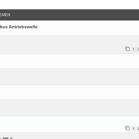
e Suche
EMEN
okus Antriebswelle
1
1