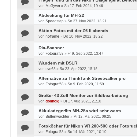
Fragen rund um das Nikon Balgengerät Bellow
von
McGyver
»
Sa 17. Feb 2024, 19:46
Abdeckung für MH-22
von
Speedstep
»
So 27. Nov 2022, 13:21
Aktion Fotos mit der Z6 II abends
von
noframe
»
Do 10. Nov 2022, 18:22
Dia-Scanner
von
Fotograf58
»
Fr 9. Sep 2022, 13:47
Wandern mit DSLR
von
cvn68
»
Sa 23. Apr 2022, 15:15
Alternative zu ThinkTank Streetwalker pro
von
Fotograf58
»
So 9. Feb 2020, 11:59
Großer 43 Zoll Monitor zur Bildbearbeitung
von
donholg
»
Di 17. Aug 2021, 21:10
Akkuladegeräts MH-25a wird sehr warm
von
Bullenwächter
»
Mi 12. Mai 2021, 09:25
Fotoköcher für Nikon VR 200-500 oder Fotoruc
von
Fotograf58
»
So 14. Mär 2021, 10:10