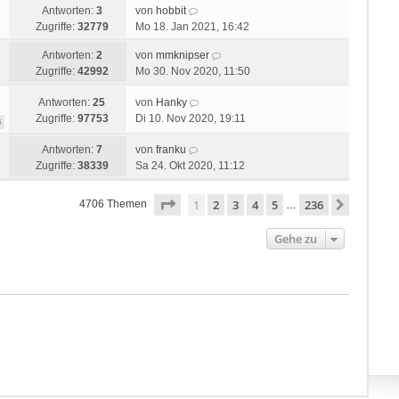
Antworten:
3
von
hobbit
Zugriffe:
32779
Mo 18. Jan 2021, 16:42
Antworten:
2
von
mmknipser
Zugriffe:
42992
Mo 30. Nov 2020, 11:50
Antworten:
25
von
Hanky
Zugriffe:
97753
Di 10. Nov 2020, 19:11
3
Antworten:
7
von
franku
Zugriffe:
38339
Sa 24. Okt 2020, 11:12
Seite
1
von
236
1
2
3
4
5
236
Nächste
4706 Themen
…
Gehe zu