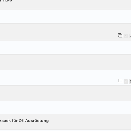
s PB-6
1
1
ksack für Z6-Ausrüstung