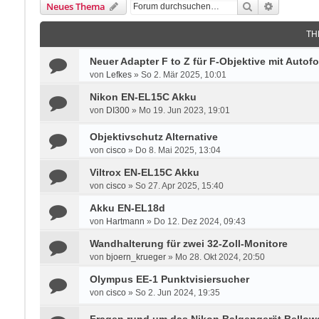
Suche
Erweitert
Neues Thema
TH
Neuer Adapter F to Z für F-Objektive mit Autof
von
Lefkes
»
So 2. Mär 2025, 10:01
Nikon EN-EL15C Akku
von
DI300
»
Mo 19. Jun 2023, 19:01
Objektivschutz Alternative
von
cisco
»
Do 8. Mai 2025, 13:04
Viltrox EN-EL15C Akku
von
cisco
»
So 27. Apr 2025, 15:40
Akku EN-EL18d
von
Hartmann
»
Do 12. Dez 2024, 09:43
Wandhalterung für zwei 32-Zoll-Monitore
von
bjoern_krueger
»
Mo 28. Okt 2024, 20:50
Olympus EE-1 Punktvisiersucher
von
cisco
»
So 2. Jun 2024, 19:35