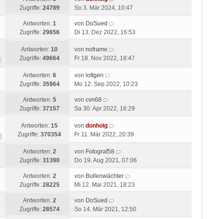
Zugriffe:
24789
So 3. Mär 2024, 10:47
Antworten:
1
von
DoSued
Zugriffe:
29656
Di 13. Dez 2022, 16:53
Antworten:
10
von
noframe
Zugriffe:
49664
Fr 18. Nov 2022, 18:47
2
Antworten:
6
von
lottgen
Zugriffe:
35964
Mo 12. Sep 2022, 10:23
Antworten:
5
von
cvn68
Zugriffe:
37157
Sa 30. Apr 2022, 16:29
Antworten:
15
von
donholg
Zugriffe:
370354
Fr 11. Mär 2022, 20:39
2
Antworten:
2
von
Fotograf58
Zugriffe:
31390
Do 19. Aug 2021, 07:06
Antworten:
2
von
Bullenwächter
Zugriffe:
28225
Mi 12. Mai 2021, 18:23
Antworten:
2
von
DoSued
Zugriffe:
28574
So 14. Mär 2021, 12:50