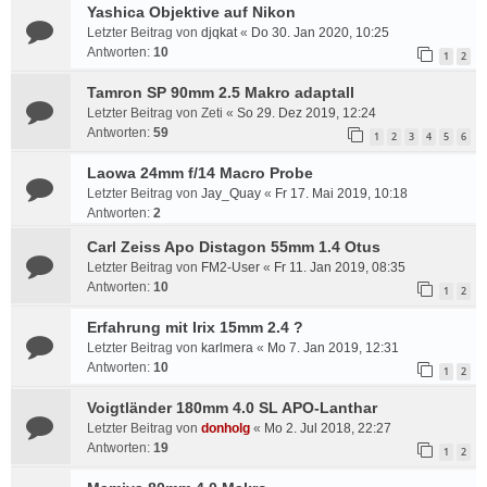
Yashica Objektive auf Nikon
Letzter Beitrag von
djqkat
«
Do 30. Jan 2020, 10:25
Antworten:
10
1
2
Tamron SP 90mm 2.5 Makro adaptall
Letzter Beitrag von
Zeti
«
So 29. Dez 2019, 12:24
Antworten:
59
1
2
3
4
5
6
Laowa 24mm f/14 Macro Probe
Letzter Beitrag von
Jay_Quay
«
Fr 17. Mai 2019, 10:18
Antworten:
2
Carl Zeiss Apo Distagon 55mm 1.4 Otus
Letzter Beitrag von
FM2-User
«
Fr 11. Jan 2019, 08:35
Antworten:
10
1
2
Erfahrung mit Irix 15mm 2.4 ?
Letzter Beitrag von
karlmera
«
Mo 7. Jan 2019, 12:31
Antworten:
10
1
2
Voigtländer 180mm 4.0 SL APO-Lanthar
Letzter Beitrag von
donholg
«
Mo 2. Jul 2018, 22:27
Antworten:
19
1
2