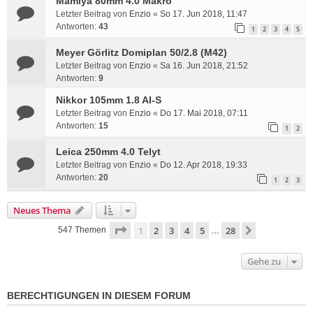
Mamiya 80mm 4.0 Makro
Letzter Beitrag von
Enzio
«
So 17. Jun 2018, 11:47
Antworten:
43
1
2
3
4
5
Meyer Görlitz Domiplan 50/2.8 (M42)
Letzter Beitrag von
Enzio
«
Sa 16. Jun 2018, 21:52
Antworten:
9
Nikkor 105mm 1.8 AI-S
Letzter Beitrag von
Enzio
«
Do 17. Mai 2018, 07:11
Antworten:
15
1
2
Leica 250mm 4.0 Telyt
Letzter Beitrag von
Enzio
«
Do 12. Apr 2018, 19:33
Antworten:
20
1
2
3
Neues Thema
Seite
1
von
28
1
2
3
4
5
28
Nächste
547 Themen
…
Gehe zu
BERECHTIGUNGEN IN DIESEM FORUM