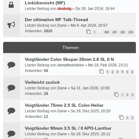
Linkübersicht (MF)
Letzter Beitrag von
donholg
«
Do 28. Jan 2016, 18:44
Der ultimative MF Talk-Thread
Letzter Beitrag von
Dane
«
Mo 6. Apr 2026, 20:57
Antworten:
2820
1
280
281
282
283
…
Themen
Voigtländer Color Skopar 28mm 2.8 SL II N
Letzter Beitrag von
dampfbetrieben
«
Mo 16. Feb 2026, 23:21
Antworten:
56
1
2
3
4
5
6
Vielleicht zurück
Letzter Beitrag von
Dane
«
Sa 31. Jan 2026, 10:06
Antworten:
28
1
2
3
Voigtländer 75mm 2.5 SL Color-Heliar
Letzter Beitrag von
Dane
«
So 28. Dez 2025, 20:20
Antworten:
12
1
2
Voigtländer 90mm 3.5 SL / II APO-Lanthar
Letzter Beitrag von
Dane
«
So 28. Dez 2025, 20:12