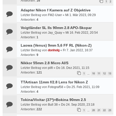
Antworten:
16
1
2
Adapter Nikon f Kamera auf Z Objektive
Letzter Beitrag von
FM2-User
«
Mi 1. Mär 2023, 09:29
Antworten:
4
Voigtländer SL IIs 90mm 2.8 APO-Skopar
Letzter Beitrag von
Jay_Quay
«
Mi 16. Feb 2022, 20:54
Antworten:
1
Laowa (Venus) 9mm 5,6 FF RL (Nikon-Z)
Letzter Beitrag von
donholg
«
Fr 7. Jan 2022, 16:37
Antworten:
9
Nikkor 55mm 2.8 Micro AI/S
Letzter Beitrag von
pilfi
«
Do 16. Dez 2021, 11:15
Antworten:
121
1
10
11
12
13
…
TTArtisan 11mm f/2.8 Lens for Nikon Z
Letzter Beitrag von
Fotograf58
«
Do 25. Feb 2021, 11:09
Antworten:
4
Tokina/Vivitar (37*)=Bokina 90mm 2.5
Letzter Beitrag von
Bull 38
«
Do 24. Sep 2020, 23:18
Antworten:
222
1
20
21
22
23
…