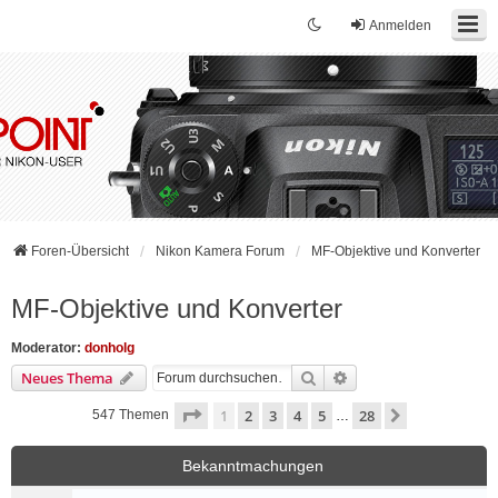
Anmelden
Foren-Übersicht
Nikon Kamera Forum
MF-Objektive und Konverter
MF-Objektive und Konverter
Moderator:
donholg
Suche
Erweiterte Suche
Neues Thema
Seite
1
von
28
1
2
3
4
5
28
Nächste
547 Themen
…
Bekanntmachungen