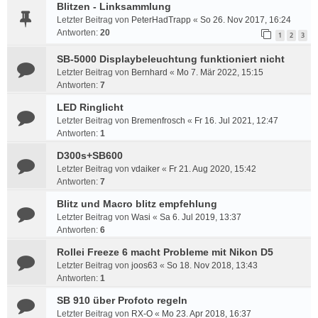
Blitzen - Linksammlung
Letzter Beitrag von
PeterHadTrapp
«
So 26. Nov 2017, 16:24
Antworten:
20
1
2
3
SB-5000 Displaybeleuchtung funktioniert nicht
Letzter Beitrag von
Bernhard
«
Mo 7. Mär 2022, 15:15
Antworten:
7
LED Ringlicht
Letzter Beitrag von
Bremenfrosch
«
Fr 16. Jul 2021, 12:47
Antworten:
1
D300s+SB600
Letzter Beitrag von
vdaiker
«
Fr 21. Aug 2020, 15:42
Antworten:
7
Blitz und Macro blitz empfehlung
Letzter Beitrag von
Wasi
«
Sa 6. Jul 2019, 13:37
Antworten:
6
Rollei Freeze 6 macht Probleme mit Nikon D5
Letzter Beitrag von
joos63
«
So 18. Nov 2018, 13:43
Antworten:
1
SB 910 über Profoto regeln
Letzter Beitrag von
RX-O
«
Mo 23. Apr 2018, 16:37