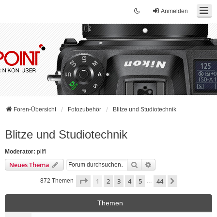
Anmelden
Foren-Übersicht
Fotozubehör
Blitze und Studiotechnik
Blitze und Studiotechnik
Moderator:
pilfi
Suche
Erweiterte Suche
Neues Thema
Seite
1
von
44
1
2
3
4
5
44
Nächste
872 Themen
…
Themen