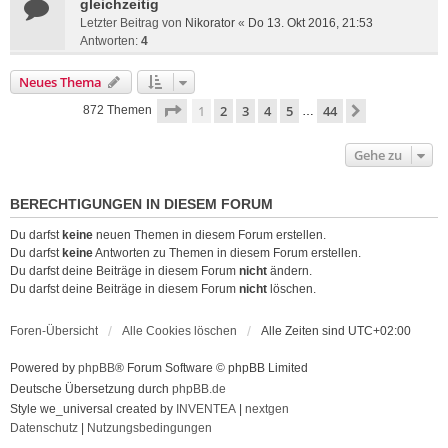
gleichzeitig
Letzter Beitrag von
Nikorator
«
Do 13. Okt 2016, 21:53
Antworten:
4
Neues Thema
Seite
1
von
44
1
2
3
4
5
44
Nächste
872 Themen
…
Gehe zu
BERECHTIGUNGEN IN DIESEM FORUM
Du darfst
keine
neuen Themen in diesem Forum erstellen.
Du darfst
keine
Antworten zu Themen in diesem Forum erstellen.
Du darfst deine Beiträge in diesem Forum
nicht
ändern.
Du darfst deine Beiträge in diesem Forum
nicht
löschen.
Foren-Übersicht
Alle Cookies löschen
Alle Zeiten sind
UTC+02:00
Powered by
phpBB
® Forum Software © phpBB Limited
Deutsche Übersetzung durch
phpBB.de
Style we_universal created by
INVENTEA
|
nextgen
Datenschutz
|
Nutzungsbedingungen