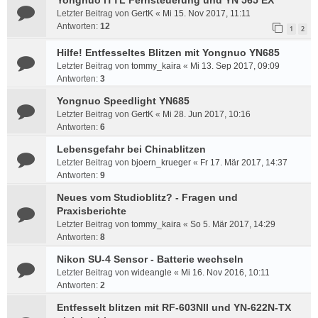
Yongnuo iTTL Fernsteuerung und YN 565 EX
Letzter Beitrag von
GertK
«
Mi 15. Nov 2017, 11:11
Antworten:
12
1
2
Hilfe! Entfesseltes Blitzen mit Yongnuo YN685
Letzter Beitrag von
tommy_kaira
«
Mi 13. Sep 2017, 09:09
Antworten:
3
Yongnuo Speedlight YN685
Letzter Beitrag von
GertK
«
Mi 28. Jun 2017, 10:16
Antworten:
6
Lebensgefahr bei Chinablitzen
Letzter Beitrag von
bjoern_krueger
«
Fr 17. Mär 2017, 14:37
Antworten:
9
Neues vom Studioblitz? - Fragen und
Praxisberichte
Letzter Beitrag von
tommy_kaira
«
So 5. Mär 2017, 14:29
Antworten:
8
Nikon SU-4 Sensor - Batterie wechseln
Letzter Beitrag von
wideangle
«
Mi 16. Nov 2016, 10:11
Antworten:
2
Entfesselt blitzen mit RF-603NII und YN-622N-TX