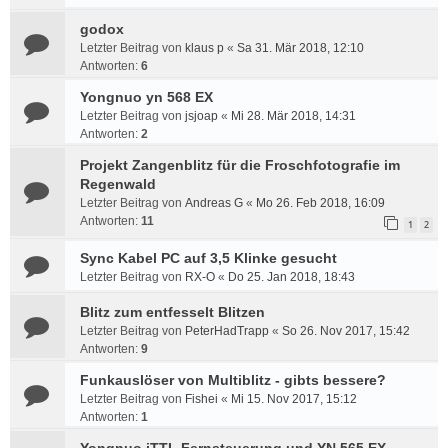
godox
Letzter Beitrag von
klaus p
«
Sa 31. Mär 2018, 12:10
Antworten:
6
Yongnuo yn 568 EX
Letzter Beitrag von
jsjoap
«
Mi 28. Mär 2018, 14:31
Antworten:
2
Projekt Zangenblitz für die Froschfotografie im
Regenwald
Letzter Beitrag von
Andreas G
«
Mo 26. Feb 2018, 16:09
Antworten:
11
1
2
Sync Kabel PC auf 3,5 Klinke gesucht
Letzter Beitrag von
RX-O
«
Do 25. Jan 2018, 18:43
Blitz zum entfesselt Blitzen
Letzter Beitrag von
PeterHadTrapp
«
So 26. Nov 2017, 15:42
Antworten:
9
Funkauslöser von Multiblitz - gibts bessere?
Letzter Beitrag von
Fishei
«
Mi 15. Nov 2017, 15:12
Antworten:
1