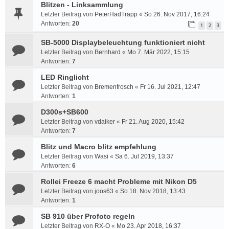
Blitzen - Linksammlung
Letzter Beitrag von
PeterHadTrapp
«
So 26. Nov 2017, 16:24
Antworten:
20
1
2
3
SB-5000 Displaybeleuchtung funktioniert nicht
Letzter Beitrag von
Bernhard
«
Mo 7. Mär 2022, 15:15
Antworten:
7
LED Ringlicht
Letzter Beitrag von
Bremenfrosch
«
Fr 16. Jul 2021, 12:47
Antworten:
1
D300s+SB600
Letzter Beitrag von
vdaiker
«
Fr 21. Aug 2020, 15:42
Antworten:
7
Blitz und Macro blitz empfehlung
Letzter Beitrag von
Wasi
«
Sa 6. Jul 2019, 13:37
Antworten:
6
Rollei Freeze 6 macht Probleme mit Nikon D5
Letzter Beitrag von
joos63
«
So 18. Nov 2018, 13:43
Antworten:
1
SB 910 über Profoto regeln
Letzter Beitrag von
RX-O
«
Mo 23. Apr 2018, 16:37