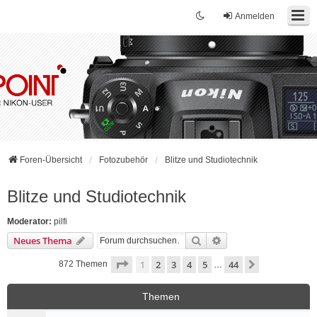
Anmelden
Foren-Übersicht
Fotozubehör
Blitze und Studiotechnik
Blitze und Studiotechnik
Moderator:
pilfi
Suche
Erweiterte Suche
Neues Thema
Seite
1
von
44
1
2
3
4
5
44
Nächste
872 Themen
…
Themen