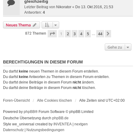
gleichzeitig
Letzter Beitrag von
Nikorator
«
Do 13. Okt 2016, 21:53
Antworten:
4
Neues Thema
Seite
1
von
44
1
2
3
4
5
44
Nächste
872 Themen
…
Gehe zu
BERECHTIGUNGEN IN DIESEM FORUM
Du darfst
keine
neuen Themen in diesem Forum erstellen.
Du darfst
keine
Antworten zu Themen in diesem Forum erstellen.
Du darfst deine Beiträge in diesem Forum
nicht
ändern.
Du darfst deine Beiträge in diesem Forum
nicht
löschen.
Foren-Übersicht
Alle Cookies löschen
Alle Zeiten sind
UTC+02:00
Powered by
phpBB
® Forum Software © phpBB Limited
Deutsche Übersetzung durch
phpBB.de
Style we_universal created by
INVENTEA
|
nextgen
Datenschutz
|
Nutzungsbedingungen