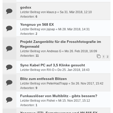
godox
Letzter Beitrag von
klaus p
«
Sa 31. Mär 2018, 12:10
Antworten:
6
Yongnuo yn 568 EX
Letzter Beitrag von
jsjoap
«
Mi 28. Mär 2018, 14:31
Antworten:
2
Projekt Zangenblitz für die Froschfotografie im
Regenwald
Letzter Beitrag von
Andreas G
«
Mo 26. Feb 2018, 16:09
Antworten:
11
1
2
Sync Kabel PC auf 3,5 Klinke gesucht
Letzter Beitrag von
RX-O
«
Do 25. Jan 2018, 18:43
Blitz zum entfesselt Blitzen
Letzter Beitrag von
PeterHadTrapp
«
So 26. Nov 2017, 15:42
Antworten:
9
Funkauslöser von Multiblitz - gibts bessere?
Letzter Beitrag von
Fishei
«
Mi 15. Nov 2017, 15:12
Antworten:
1