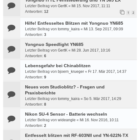
Yongnuo iTTL Fernsteuerung und YN 565 EX
Letzter Beitrag von
GertK
«
Mi 15. Nov 2017, 11:11
Antworten:
12
1
2
Hilfe! Entfesseltes Blitzen mit Yongnuo YN685
Letzter Beitrag von
tommy_kaira
«
Mi 13. Sep 2017, 09:09
Antworten:
3
Yongnuo Speedlight YN685
Letzter Beitrag von
GertK
«
Mi 28. Jun 2017, 10:16
Antworten:
6
Lebensgefahr bei Chinablitzen
Letzter Beitrag von
bjoern_krueger
«
Fr 17. Mär 2017, 14:37
Antworten:
9
Neues vom Studioblitz? - Fragen und
Praxisberichte
Letzter Beitrag von
tommy_kaira
«
So 5. Mär 2017, 14:29
Antworten:
8
Nikon SU-4 Sensor - Batterie wechseln
Letzter Beitrag von
wideangle
«
Mi 16. Nov 2016, 10:11
Antworten:
2
Entfesselt blitzen mit RF-603NII und YN-622N-TX