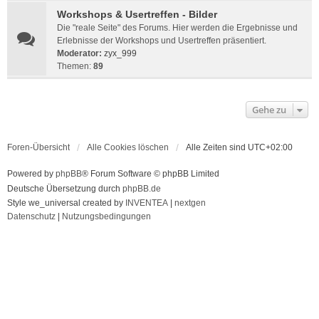
Workshops & Usertreffen - Bilder
Die "reale Seite" des Forums. Hier werden die Ergebnisse und
Erlebnisse der Workshops und Usertreffen präsentiert.
Moderator:
zyx_999
Themen:
89
Gehe zu
Foren-Übersicht
Alle Cookies löschen
Alle Zeiten sind
UTC+02:00
Powered by
phpBB
® Forum Software © phpBB Limited
Deutsche Übersetzung durch
phpBB.de
Style we_universal created by
INVENTEA
|
nextgen
Datenschutz
|
Nutzungsbedingungen