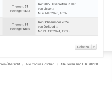
Re: 2027: Usertreffen in der …
Themen:
63
N
von
cisco
Beiträge:
1683
e
Mi 4. Mär 2026, 16:37
u
e
Re: Ochsenmoor 2024
Themen:
89
s
N
von
DoSued
Beiträge:
6889
t
e
Mo 21. Okt 2024, 19:35
e
u
r
e
B
s
Gehe zu
e
t
i
e
t
r
r
B
oren-Übersicht
Alle Cookies löschen
Alle Zeiten sind
UTC+02:00
a
e
g
i
t
r
a
g