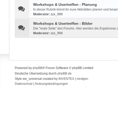
Workshops & Usertreffen - Planung
In dieser Rubrik könnt ihr eure Aktivitäten planen und besp
Moderator:
zyx_999
Workshops & Usertreffen - Bilder
Die "reale Seite" des Forums. Hier werden die Ergebnisse 
Moderator:
zyx_999
Powered by
phpBB
® Forum Software © phpBB Limited
Deutsche Übersetzung durch
phpBB.de
Style we_universal created by
INVENTEA
|
nextgen
Datenschutz
|
Nutzungsbedingungen